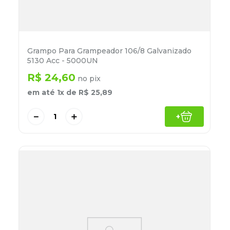
Grampo Para Grampeador 106/8 Galvanizado
5130 Acc - 5000UN
R$
24
,
60
no pix
em até
1
x de
R$
25
,
89
－
＋
+