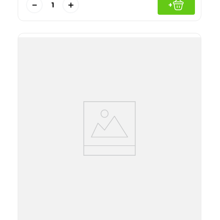
－
＋
+