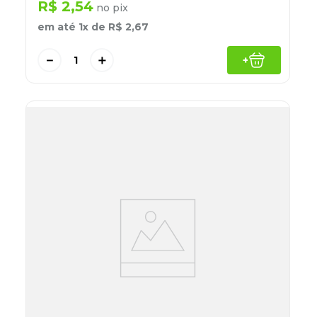
R$
2
,
54
no pix
em até
1
x de
R$
2
,
67
－
＋
+