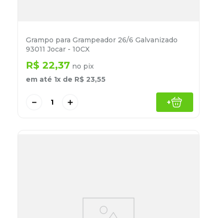
Grampo para Grampeador 26/6 Galvanizado
93011 Jocar - 10CX
R$
22
,
37
no pix
em até
1
x de
R$
23
,
55
－
＋
+