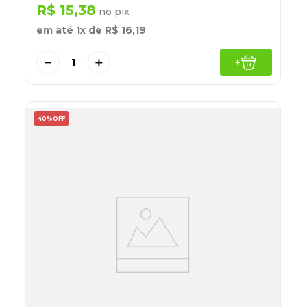
R$
15
,
38
no pix
em até
1
x de
R$
16
,
19
－
＋
+
40%
OFF