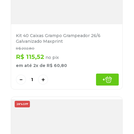
Kit 40 Caixas Grampo Grampeador 26/6
Galvanizado Maxprint
R$
202
,
80
R$
115
,
52
no pix
em até
2
x de
R$
60
,
80
－
＋
+
28%
OFF