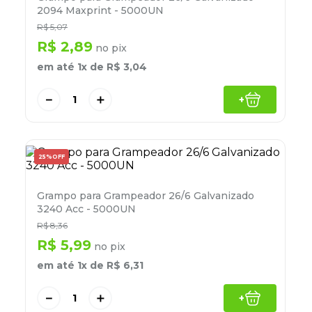
8
º
desinfetante
2094 Maxprint - 5000UN
R$
5
,
07
9
º
marca texto
R$
2
,
89
no pix
10
º
cola
em até
1
x de
R$
3
,
04
－
＋
+
25%
OFF
Grampo para Grampeador 26/6 Galvanizado
3240 Acc - 5000UN
R$
8
,
36
R$
5
,
99
no pix
em até
1
x de
R$
6
,
31
－
＋
+