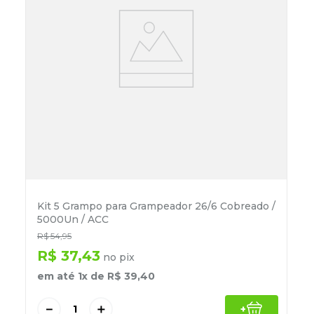
Kit 5 Grampo para Grampeador 26/6 Cobreado /
5000Un / ACC
R$
54
,
95
R$
37
,
43
no pix
em até
1
x de
R$
39
,
40
－
＋
+