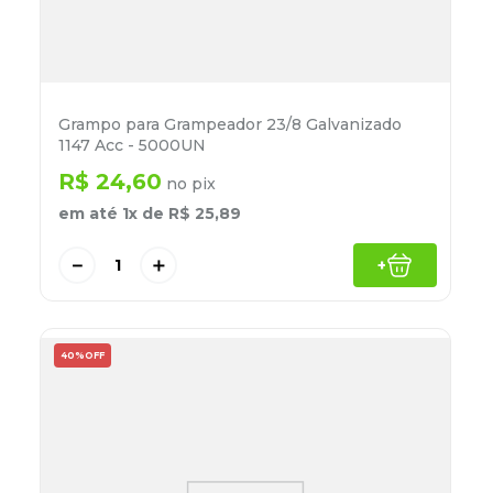
Grampo para Grampeador 23/8 Galvanizado
1147 Acc - 5000UN
R$
24
,
60
no pix
em até
1
x de
R$
25
,
89
－
＋
+
40%
OFF