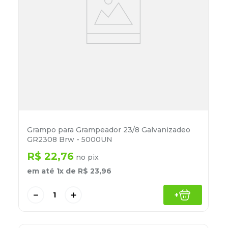
Grampo para Grampeador 23/8 Galvanizadeo
GR2308 Brw - 5000UN
R$
22
,
76
no pix
em até
1
x de
R$
23
,
96
－
＋
+