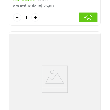
em até
1
x de
R$
23
,
88
－
＋
+