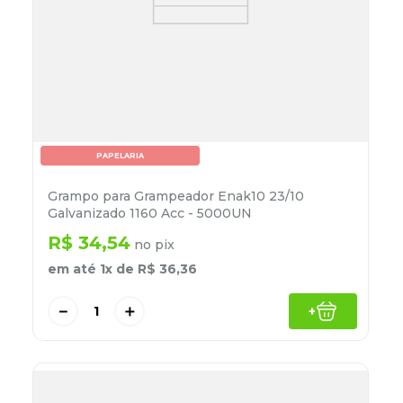
PAPELARIA
Grampo para Grampeador Enak10 23/10
Galvanizado 1160 Acc - 5000UN
R$
34
,
54
no pix
em até
1
x de
R$
36
,
36
－
＋
+