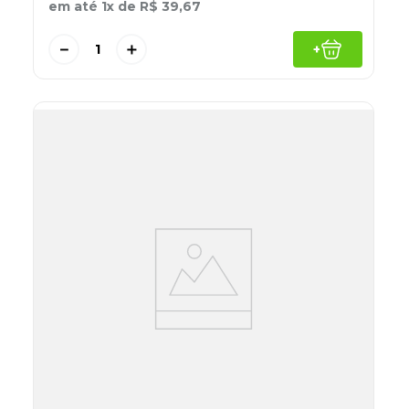
em até
1
x de
R$
39
,
67
－
＋
+