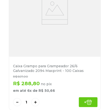
Caixa Grampo para Grampeador 26/6
Galvanizado 2094 Maxprint - 100 Caixas
R$
507
,
00
R$
288
,
80
no pix
em até
6
x de
R$
50
,
66
－
＋
+