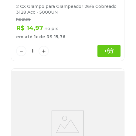
2 CX Grampo para Grampeador 26/6 Cobreado
3128 Acc - 5000UN
R$
21
,
98
R$
14
,
97
no pix
em até
1
x de
R$
15
,
76
－
＋
+