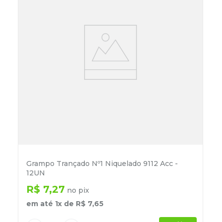
Grampo Trançado Nº1 Niquelado 9112 Acc -
12UN
R$
7
,
27
no pix
em até
1
x de
R$
7
,
65