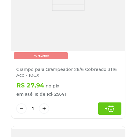
PAPELARIA
Grampo para Grampeador 26/6 Cobreado 3116
Acc - 10CX
R$
27
,
94
no pix
em até
1
x de
R$
29
,
41
－
＋
+