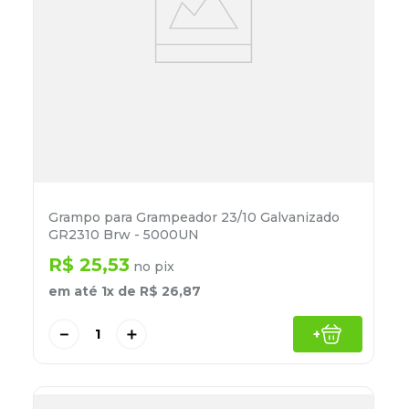
Grampo para Grampeador 23/10 Galvanizado
GR2310 Brw - 5000UN
R$
25
,
53
no pix
em até
1
x de
R$
26
,
87
－
＋
+