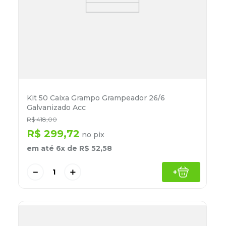
Kit 50 Caixa Grampo Grampeador 26/6
Galvanizado Acc
R$
418
,
00
R$
299
,
72
no pix
em até
6
x de
R$
52
,
58
－
＋
+