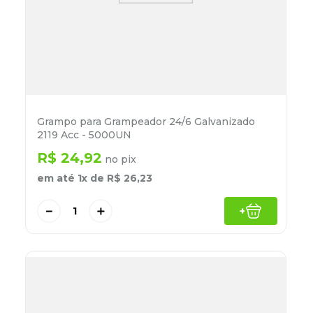
Grampo para Grampeador 24/6 Galvanizado
2119 Acc - 5000UN
R$
24
,
92
no pix
em até
1
x de
R$
26
,
23
－
＋
+