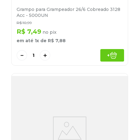
Grampo para Grampeador 26/6 Cobreado 3128
Acc - 5000UN
R$
10
,
99
R$
7
,
49
no pix
em até
1
x de
R$
7
,
88
－
＋
+