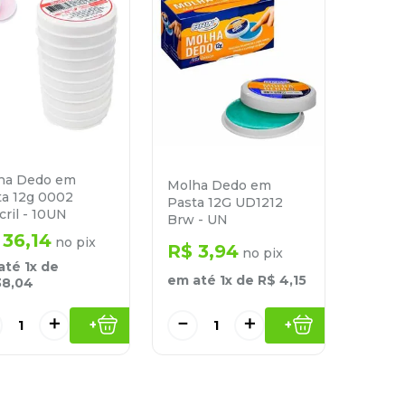
ha Dedo em
Molha Dedo em
ta 12g 0002
Pasta 12G UD1212
ril - 10UN
Brw - UN
36
,
14
no pix
R$
3
,
94
no pix
até
1
x de
em até
1
x de
R$
4
,
15
38
,
04
＋
－
＋
+
+