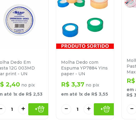
Mol
olha Dedo Em
Molha Dedo com
Pas
asta 12G 003MD
Espuma YP7884 Yins
Maxc
ar print - UN
paper - UN
R$
$
2
,
40
R$
3
,
37
no pix
no pix
em 
m até
1
x de
R$
2
,
53
em até
1
x de
R$
3
,
55
R$
－
＋
－
＋
－
+
+