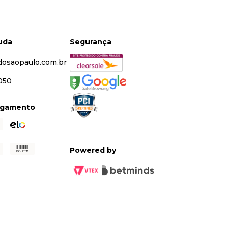
juda
Segurança
dosaopaulo.com.br
5050
agamento
Powered by