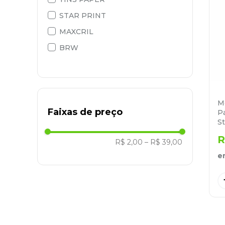
STAR PRINT
9
º
desinfetante
MAXCRIL
10
º
marca texto
BRW
M
Faixas de preço
P
St
R
R$ 2,00
–
R$ 39,00
e