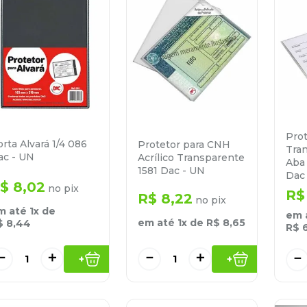
Prot
rta Alvará 1/4 086
Protetor para CNH
Tra
ac - UN
Acrílico Transparente
Aba
1581 Dac - UN
Dac
$
8
,
02
no pix
R$
R$
8
,
22
no pix
m até
1
x de
em 
em até
1
x de
R$
8
,
65
$
8
,
44
R$
－
＋
－
＋
－
+
+