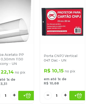
pa Acetato PP
Porta CNPJ Vertical
o 0,30mm 1130
047 Dac - UN
scony - UN
R$
10
,
15
22
,
14
no pix
no pix
em até
1
x de
até
1
x de
R$
10
,
68
23
,
31
＋
－
＋
+
+