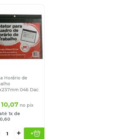
a Horário de
balho
x237mm 046 Dac
N
10
,
07
no pix
até
1
x de
10
,
60
＋
+