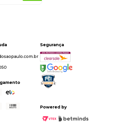
juda
Segurança
dosaopaulo.com.br
5050
agamento
Powered by