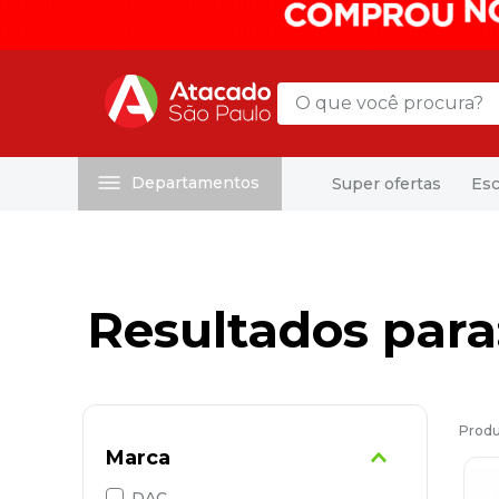
O que você procura?
Departamentos
Super ofertas
Esc
Termos mais buscados
1
º
mochila
2
º
sacola
3
º
mala
4
º
papel toalha
5
º
pasta
6
º
papel higienico
Marca
7
º
desinfetante
DAC
8
º
lapis