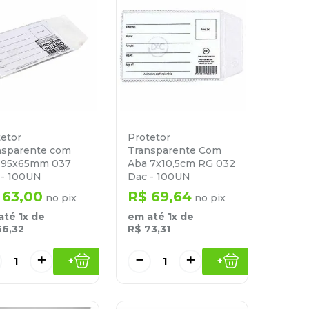
etor
Protetor
nsparente com
Transparente Com
 95x65mm 037
Aba 7x10,5cm RG 032
 - 100UN
Dac - 100UN
63
,
00
R$
69
,
64
no pix
no pix
até
1
x de
em até
1
x de
66
,
32
R$
73
,
31
＋
－
＋
+
+