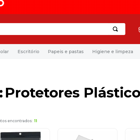
olar
Escritório
Papeis e pastas
Higiene e limpeza
Protetores Plástic
11