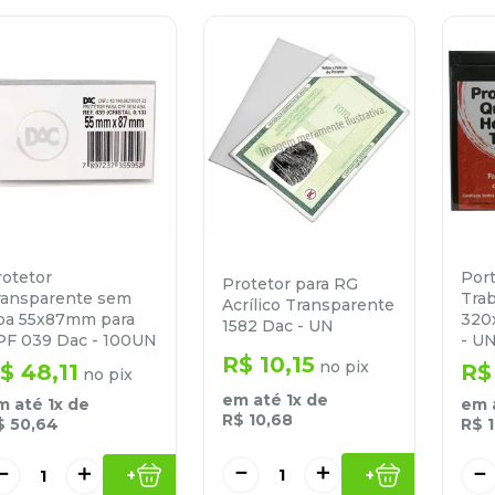
rotetor
Port
Protetor para RG
ransparente sem
Tra
Acrílico Transparente
ba 55x87mm para
320
1582 Dac - UN
PF 039 Dac - 100UN
- U
R$
10
,
15
no pix
$
48
,
11
R$
no pix
em até
1
x de
m até
1
x de
em 
R$
10
,
68
$
50
,
64
R$
－
＋
－
＋
－
+
+