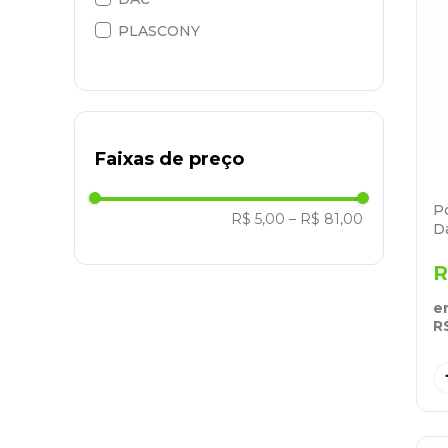
PLASCONY
9
º
marca texto
10
º
caixa organizadora
Faixas de preço
Po
R$ 5,00
–
R$ 81,00
D
R
e
R