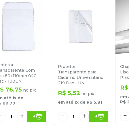
rotetor
Protetor
Cha
ransparente Com
Transparente para
Lis
ba 80x110mm 040
Caderno Universitário
Pla
ac - 100UN
219 Dac - UN
R$
$
76
,
75
no pix
R$
5
,
52
no pix
em 
m até
1
x de
R$
em até
1
x de
R$
5
,
81
$
80
,
79
－
－
＋
－
＋
+
+