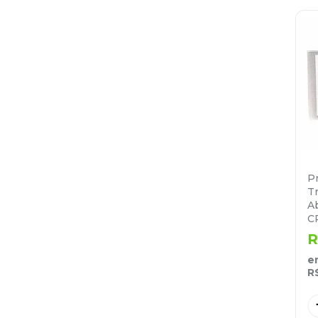
P
T
A
C
R
e
R