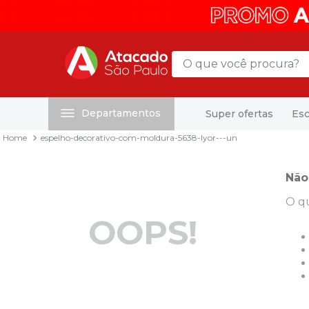
O que você procura?
Departamentos
Super ofertas
Esc
Termos mais buscados
espelho-decorativo-com-moldura-5638-lyor---un
1
º
mochila
2
º
sacola
Não
3
º
mala
O q
4
º
papel toalha
OOPS!
5
º
pasta
6
º
papel higienico
7
º
lapis
8
º
desinfetante