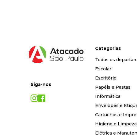
9
º
marca texto
10
º
cola
Categorias
Todos os departa
Escolar
Escritório
Siga-nos
Papéis e Pastas
Informática
Envelopes e Etiqu
Cartuchos e Impre
Higiene e Limpeza
Elétrica e Manute