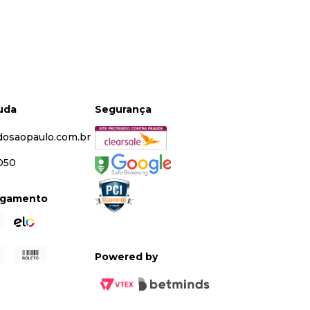
juda
Segurança
dosaopaulo.com.br
5050
agamento
Powered by