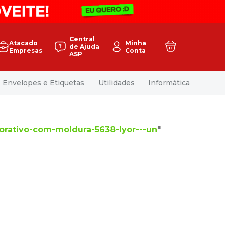
Central
Atacado
Minha
de Ajuda
Empresas
Conta
ASP
Envelopes e Etiquetas
Utilidades
Informática
orativo-com-moldura-5638-lyor---un
"