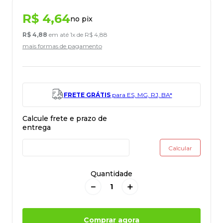
R$
4
,
64
no pix
R$
4
,
88
em até
1
x de
R$
4
,
88
mais formas de pagamento
FRETE GRÁTIS
para ES, MG, RJ, BA*
Quantidade
－
＋
Comprar agora