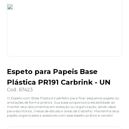
8
º
grampeador
9
º
desinfetante
10
º
marca texto
Espeto para Papeis Base
Plástica PR191 Carbrink - UN
Cod.
:
67423
O Espeto com Base Plástica é perfeito para fixar pequenos papéis ou
anotações de forma prática. Sua base proporciona estabilidade ao
manter seus documentos em exibição ou organização, sendo ideal
para escritórios, mesas de estudo e áreas de trabalho. Mantenha seus
papéis organizados e acessíveis com esse espeto prático e versátil.