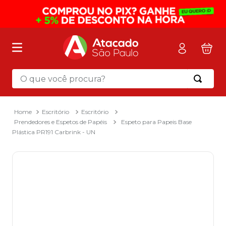
O que você procura?
Termos mais buscados
1
º
mochila
Escritório
Escritório
Prendedores e Espetos de Papéis
Espeto para Papeis Base
2
º
sacola
Plástica PR191 Carbrink - UN
3
º
papel toalha
4
º
mala
5
º
pasta
6
º
papel higienico
7
º
caixa organizadora