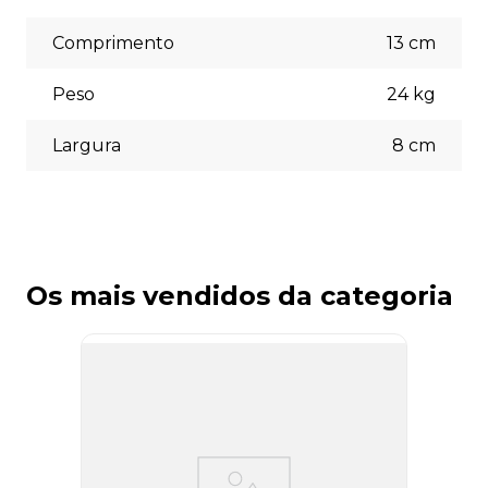
escolher a opção que melhor se adapte às suas
necessidades no momento do checkout.
Comprimento
13
cm
Peso
24
kg
Largura
8
cm
Os mais vendidos da categoria