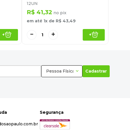
12UN
R$
41
,
32
no pix
em até
1
x de
R$
43
,
49
－
＋
+
+
Pessoa Física
Cadastrar
juda
Segurança
dosaopaulo.com.br