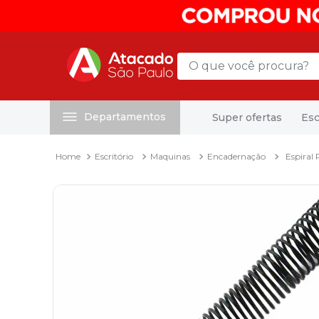
O que você procura?
Departamentos
Super ofertas
Esc
Termos mais buscados
1
º
mochila
Escritório
Maquinas
Encadernação
Espiral
2
º
sacola
3
º
mala
4
º
papel toalha
5
º
pasta
6
º
papel higienico
7
º
lapis
8
º
desinfetante