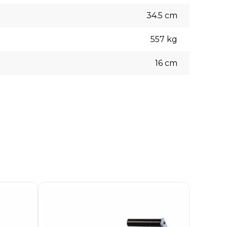
34.5
cm
557
kg
16
cm