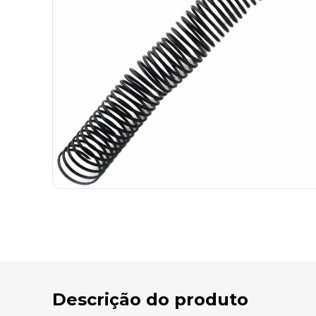
9
º
marca texto
10
º
cola
Descrição do produto