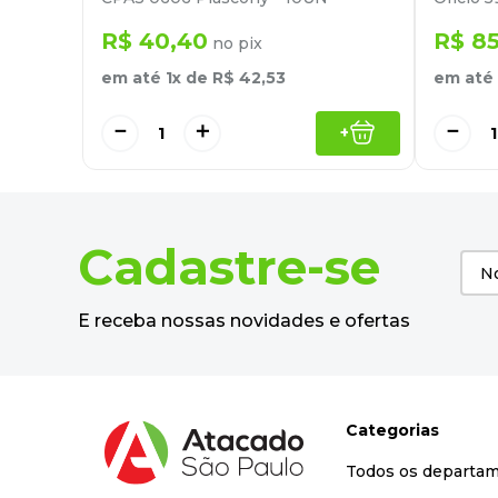
R$
40
,
40
R$
8
no pix
em até
1
x de
R$
42
,
53
em até
－
＋
－
+
Cadastre-se
E receba nossas novidades e ofertas
Categorias
Todos os departa