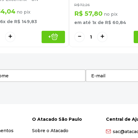
R$
72
,
26
54
,
04
no pix
R$
57
,
80
no pix
6
x de
R$
149
,
83
em até
1
x de
R$
60
,
84
＋
－
＋
+
O Atacado São Paulo
Central de A
mentos
Sobre o Atacado
sac@ataca