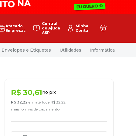
Central
Atacado
Minha
de Ajuda
Empresas
Conta
ASP
Envelopes e Etiquetas
Utilidades
Informática
R$
30
,
61
no pix
R$
32
,
22
em até
1
x de
R$
32
,
22
mais formas de pagamento