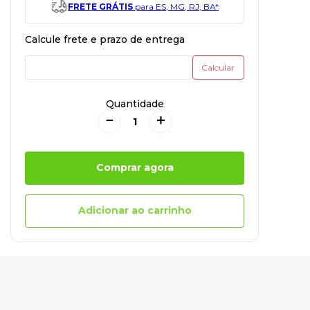
FRETE GRÁTIS
para ES, MG, RJ, BA*
Quantidade
－
＋
Comprar agora
Adicionar ao carrinho