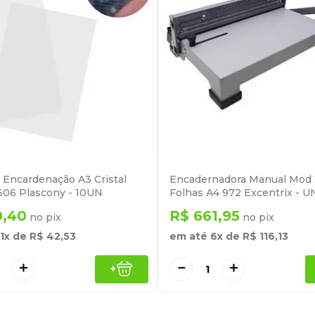
 Encardenação A3 Cristal
Encadernadora Manual Mod 
06 Plascony - 10UN
Folhas A4 972 Excentrix - U
0
,
40
R$
661
,
95
no pix
no pix
1
x de
R$
42
,
53
em até
6
x de
R$
116
,
13
＋
－
＋
+