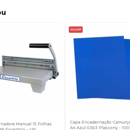
ou
16%
OFF
Capa Encadernação Camurç
nadora Manual 15 Folhas
A4 Azul 0363 Plascony - 10
599 Excentrix - UN