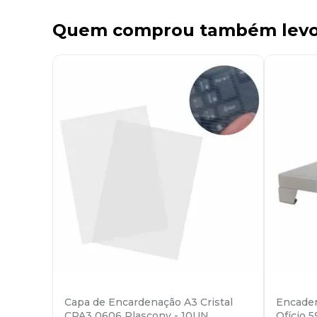
Quem comprou também lev
Capa de Encardenação A3 Cristal
Encader
CPA3 0606 Plascony - 10UN
Ofício 