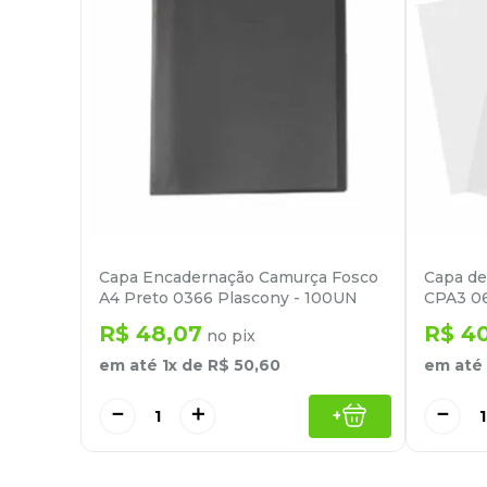
Capa Encadernação Camurça Fosco
Capa de
A4 Preto 0366 Plascony - 100UN
CPA3 06
R$
48
,
07
R$
4
no pix
em até
1
x de
R$
50
,
60
em até
－
＋
－
+