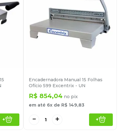
15
Encadernadora Manual 15 Folhas
N
Ofício 599 Excentrix - UN
R$
854
,
04
no pix
em até
6
x de
R$
149
,
83
－
＋
+
+