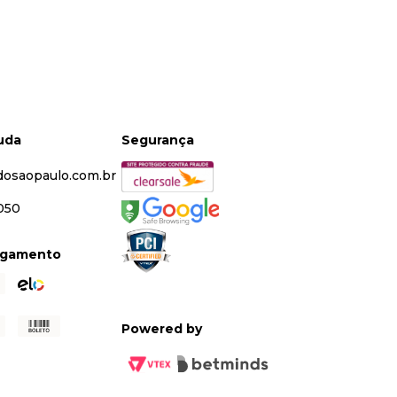
juda
Segurança
dosaopaulo.com.br
5050
agamento
Powered by