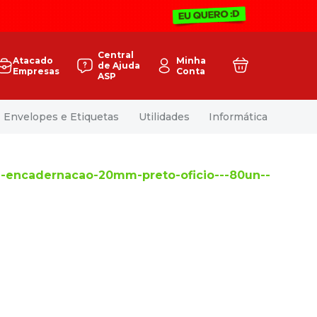
Central
Atacado
Minha
de Ajuda
Empresas
Conta
ASP
Envelopes e Etiquetas
Utilidades
Informática
ra-encadernacao-20mm-preto-oficio---80un--