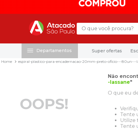
O que você procura?
Departamentos
Super ofertas
Esc
Termos mais buscados
espiral-plastico-para-encadernacao-20mm-preto-oficio---80un---l
1
º
mochila
2
º
sacola
Não encont
-lassane
"
3
º
mala
O que eu de
4
º
papel toalha
OOPS!
5
º
pasta
Verifiq
Tente u
6
º
papel higienico
Utilize
Tente u
7
º
desinfetante
8
º
lapis