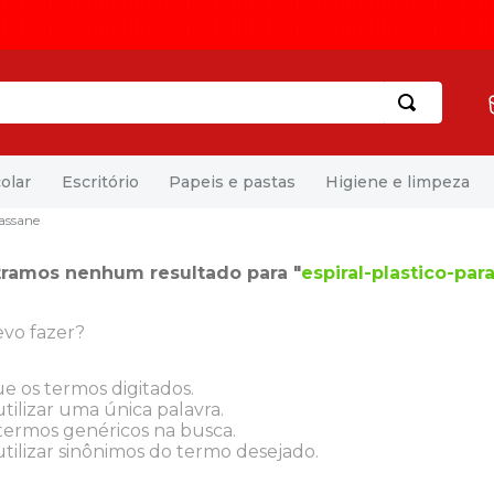
olar
Escritório
Papeis e pastas
Higiene e limpeza
assane
ramos nenhum resultado para "
espiral-plastico-pa
vo fazer?
ue os termos digitados.
tilizar uma única palavra.
 termos genéricos na busca.
tilizar sinônimos do termo desejado.