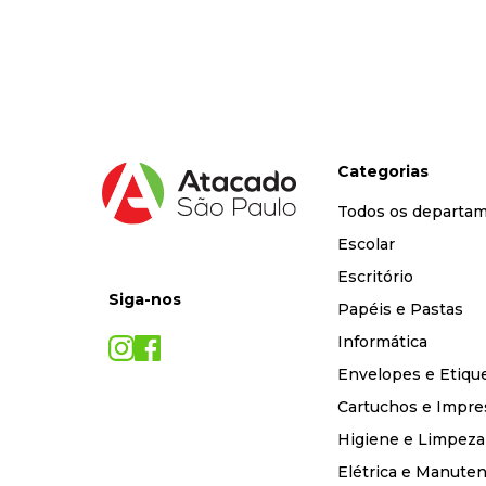
9
º
marca texto
10
º
caixa organizadora
Categorias
Todos os departa
Escolar
Escritório
Siga-nos
Papéis e Pastas
Informática
Envelopes e Etiqu
Cartuchos e Impre
Higiene e Limpeza
Elétrica e Manute