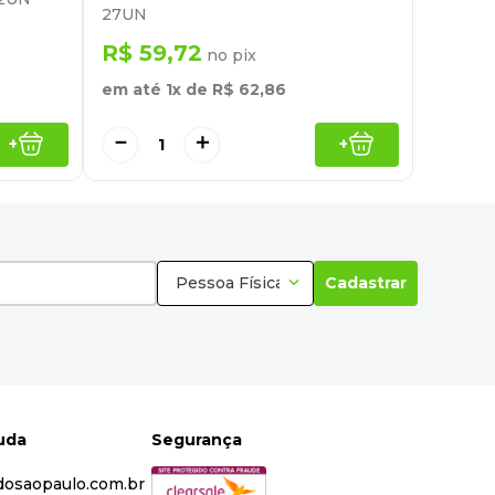
27UN
R$
59
,
72
no pix
em até
1
x de
R$
62
,
86
－
＋
+
+
Pessoa Física
Cadastrar
juda
Segurança
dosaopaulo.com.br