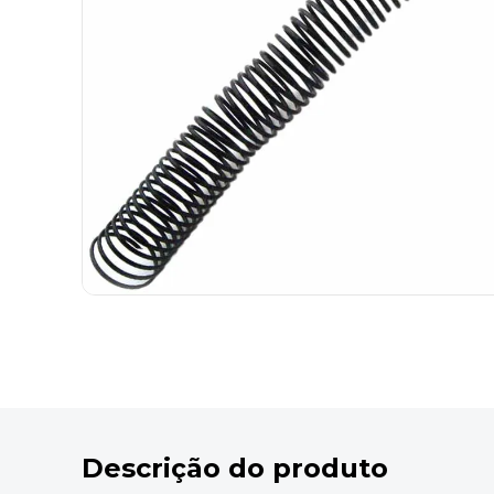
9
º
desinfetante
10
º
marca texto
Descrição do produto