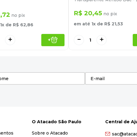
R$
20
,
45
9
,
72
no pix
no pix
em até
1
x de
R$
21
,
53
1
x de
R$
62
,
86
＋
－
＋
+
O Atacado São Paulo
Central de A
mentos
Sobre o Atacado
sac@ataca