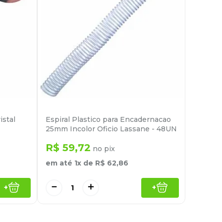
istal
Espiral Plastico para Encadernacao
25mm Incolor Oficio Lassane - 48UN
R$
59
,
72
no pix
em até
1
x de
R$
62
,
86
－
＋
+
+