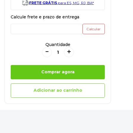
FRETE GRÁTIS
para ES, MG, RJ, BA*
Quantidade
－
＋
Comprar agora
Adicionar ao carrinho