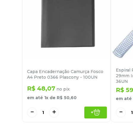
Espiral
Capa Encadernação Camurça Fosco
29mm In
A4 Preto 0366 Plascony - 100UN
36UN
R$
48
,
07
no pix
R$
5
em até
1
x de
R$
50
,
60
em até
－
＋
－
+