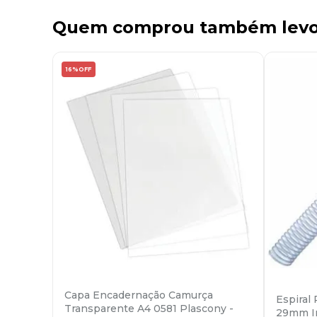
Quem comprou também lev
16%
OFF
Capa Encadernação Camurça
Espiral
Transparente A4 0581 Plascony -
29mm In