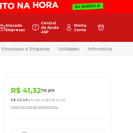
Central
Atacado
Minha
de Ajuda
Empresas
Conta
ASP
Envelopes e Etiquetas
Utilidades
Informática
R$
41
,
32
no pix
R$
43
,
49
em até
1
x de
R$
43
,
49
mais formas de pagamento