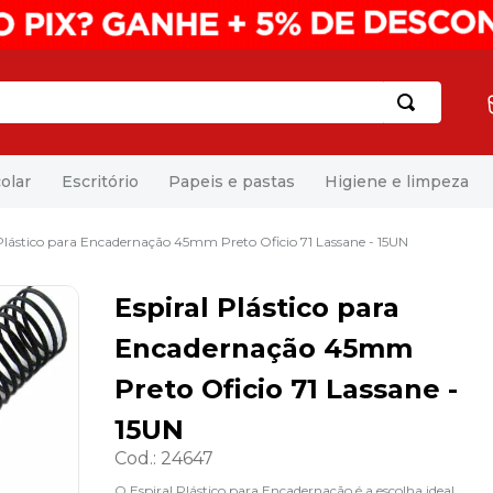
olar
Escritório
Papeis e pastas
Higiene e limpeza
 Plástico para Encadernação 45mm Preto Oficio 71 Lassane - 15UN
Espiral Plástico para
Encadernação 45mm
Preto Oficio 71 Lassane -
15UN
Cod.
:
24647
O Espiral Plástico para Encadernação é a escolha ideal