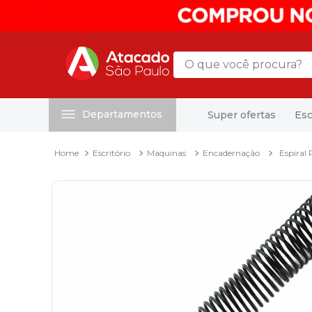
O que você procura?
Departamentos
Super ofertas
Esc
Termos mais buscados
1
º
mochila
Escritório
Maquinas
Encadernação
Espiral
2
º
sacola
3
º
papel toalha
4
º
mala
5
º
pasta
6
º
papel higienico
7
º
caixa organizadora
8
º
grampeador