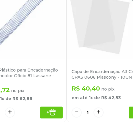
 Plástico para Encadernação
Capa de Encardenação A3 Cr
color Oficio 81 Lassane -
CPA3 0606 Plascony - 10UN
R$
40
,
40
9
,
72
no pix
no pix
em até
1
x de
R$
42
,
53
1
x de
R$
62
,
86
＋
－
＋
+