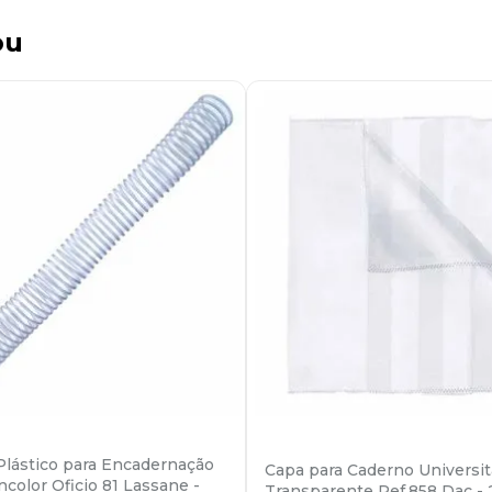
ou
 Plástico para Encadernação
Capa para Caderno Universit
color Oficio 81 Lassane -
Transparente Ref.858 Dac -