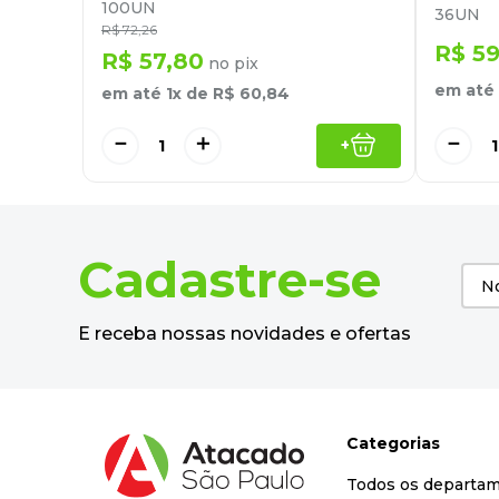
100UN
36UN
R$
72
,
26
R$
5
R$
57
,
80
no pix
em até
em até
1
x de
R$
60
,
84
－
－
＋
+
Cadastre-se
E receba nossas novidades e ofertas
Categorias
Todos os departa