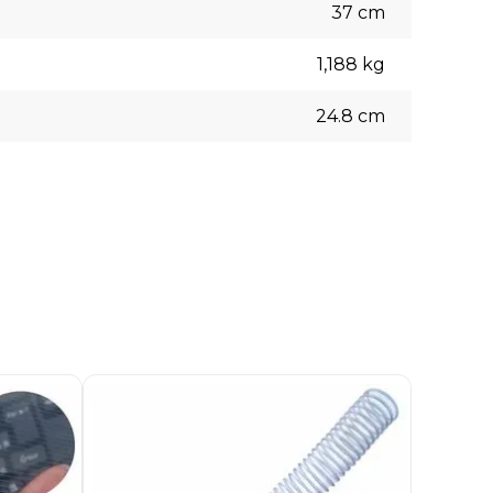
37
cm
1,188
kg
24.8
cm