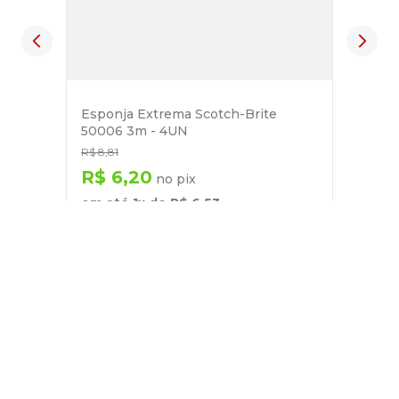
Esponja Extrema Scotch-Brite
50006 3m - 4UN
R$
8
,
81
R$
6
,
20
no pix
em até
1
x de
R$
6
,
53
－
＋
+
Cadastre-se
E receba nossas novidades e ofertas