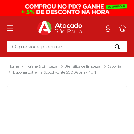
O que você procura?
Termos mais buscados
1
º
mochila
Higiene & Limpeza
Utensílios de limpeza
Esponja
Esponja Extrema Scotch-Brite 50006 3m - 4UN
2
º
sacola
3
º
papel toalha
4
º
mala
5
º
pasta
6
º
papel higienico
7
º
caixa organizadora