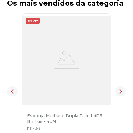
Os mais vendidos da categoria
15%
OFF
Esponja Multiuso Dupla Face L4P3
Brilhus - 4UN
R$
4
,
94