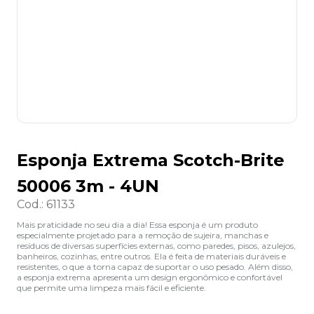
8
º
grampeador
9
º
desinfetante
10
º
marca texto
Esponja Extrema Scotch-Brite
50006 3m - 4UN
Cod.
:
61133
Mais praticidade no seu dia a dia! Essa esponja é um produto
especialmente projetado para a remoção de sujeira, manchas e
resíduos de diversas superfícies externas, como paredes, pisos, azulejos,
banheiros, cozinhas, entre outros. Ela é feita de materiais duráveis e
resistentes, o que a torna capaz de suportar o uso pesado. Além disso,
a esponja extrema apresenta um design ergonômico e confortável
que permite uma limpeza mais fácil e eficiente.