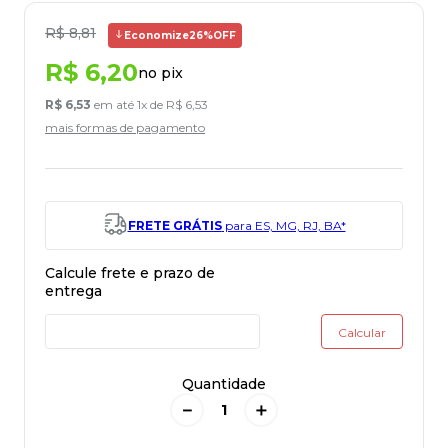
R$
8
,
81
Economize
26%
OFF
R$
6
,
20
no pix
R$
6
,
53
em até
1
x de
R$
6
,
53
mais formas de pagamento
FRETE GRÁTIS
para ES, MG, RJ, BA*
Quantidade
－
＋