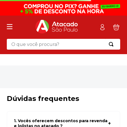
O que você procura?
OOPS!
Não encontramos nenhum resultado
para "
estojo-escolar-duplo-patrulha-
canina-azul-ei41624p-luxcel---un
"
O que eu devo fazer?
Verifique os termos digitados.
Tente utilizar uma única palavra.
Utilize termos genéricos na busca.
Tente utilizar sinônimos do termo