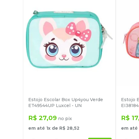
Estojo Escolar Box Up4you Verde
Estojo 
ET49544UP Luxcel - UN
EI38184
R$
27
,
09
R$
17
no pix
em até
1
x de
R$
28
,
52
em até