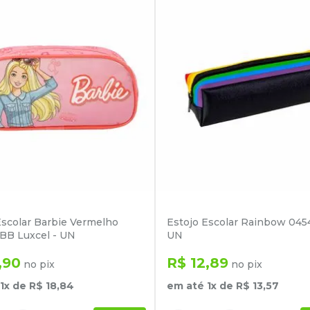
Escolar Barbie Vermelho
Estojo Escolar Rainbow 045
BB Luxcel - UN
UN
,
90
R$
12
,
89
no pix
no pix
1
x de
R$
18
,
84
em até
1
x de
R$
13
,
57