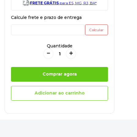
FRETE GRÁTIS
para ES, MG, RJ, BA*
Quantidade
－
＋
Comprar agora
Adicionar ao carrinho