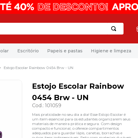
olar
Escritório
Papeis e pastas
Higiene e limpeza
Estojo Escolar Rainbow 0454 Brw - UN
Estojo Escolar Rainbow
0454 Brw - UN
Cod.
:
101059
Mais praticidade no seu dia a dia! Esse Estojo Escolar é
um item essencial para os estudantes organizarem seus
materiais de maneira prática e segura. Com design
compacto e funcional, o oferece compartimentos
adequados para guardar lápis, canetas, borrachas e
outros itens indispensáveis. Feito com materiais duráveis