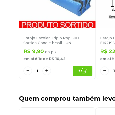
Estojo Escolar Triplo Pop 500
Estojo 
Sortido Goodie brasil - UN
EI42196
R$
9
,
90
R$
2
no pix
em até
1
x de
R$
10
,
42
em até
－
＋
－
+
Quem comprou também lev