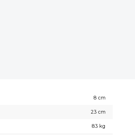
8
cm
23
cm
83
kg