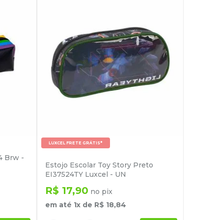
LUXCEL FRETE GRÁTIS*
4 Brw -
Estojo Escolar Toy Story Preto
EI37524TY Luxcel - UN
R$
17
,
90
no pix
em até
1
x de
R$
18
,
84