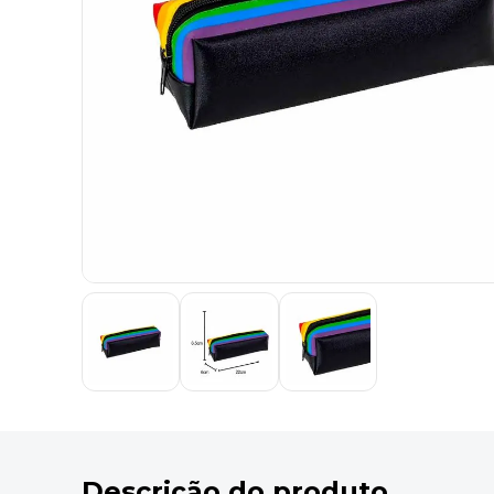
9
º
marca texto
10
º
caixa organizadora
Descrição do produto