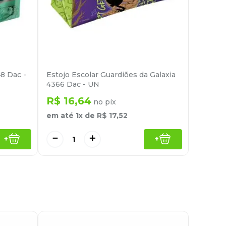
48 Dac -
Estojo Escolar Guardiões da Galaxia
4366 Dac - UN
R$
16
,
64
no pix
em até
1
x de
R$
17
,
52
－
＋
+
+