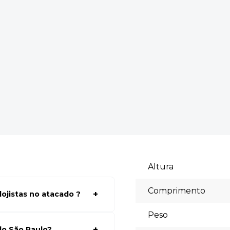
Altura
Comprimento
ojistas no atacado ?
a ter acessos aos preços faça
Peso
lhores preços para seu modelo
do São Paulo?