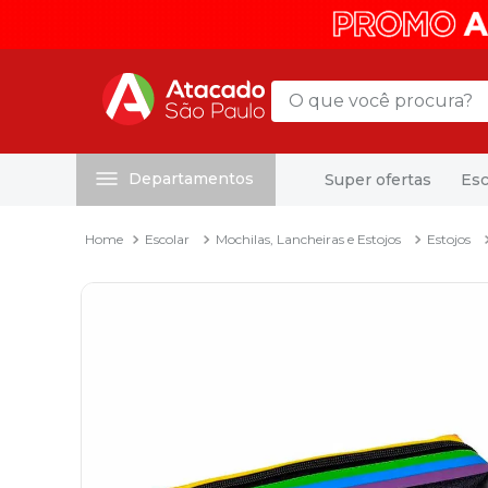
O que você procura?
Departamentos
Super ofertas
Esc
Termos mais buscados
1
º
mochila
Escolar
Mochilas, Lancheiras e Estojos
Estojos
2
º
sacola
3
º
mala
4
º
papel toalha
5
º
pasta
6
º
papel higienico
7
º
desinfetante
8
º
lapis