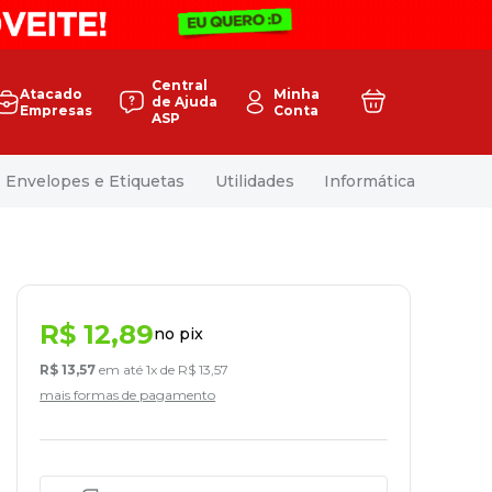
Central
Atacado
Minha
de Ajuda
Empresas
Conta
ASP
Envelopes e Etiquetas
Utilidades
Informática
R$
12
,
89
no pix
R$
13
,
57
em até
1
x de
R$
13
,
57
mais formas de pagamento