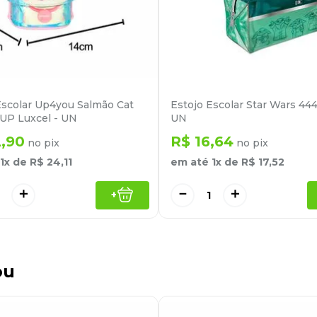
Escolar Up4you Salmão Cat
Estojo Escolar Star Wars 44
UP Luxcel - UN
UN
2
,
90
R$
16
,
64
no pix
no pix
1
x de
R$
24
,
11
em até
1
x de
R$
17
,
52
＋
－
＋
+
ou