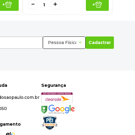
－
＋
+
+
Pessoa Física
Cadastrar
juda
Segurança
dosaopaulo.com.br
5050
agamento