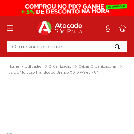
O que você procura?
Termos mais buscados
1
º
mochila
Utilidades
Organização
Caixas Organizadoras
Estojo Multiuso Translúcido Branco 0010 Waleu - UN
2
º
sacola
3
º
mala
4
º
papel toalha
5
º
pasta
6
º
papel higienico
7
º
desinfetante