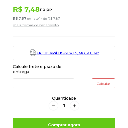
R$
7
,
48
no pix
R$
7
,
87
em até
1
x de
R$
7
,
87
mais formas de pagamento
FRETE GRÁTIS
para ES, MG, RJ, BA*
Quantidade
－
＋
Comprar agora