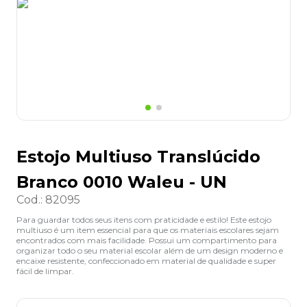
8
º
lapis
9
º
marca texto
10
º
caixa organizadora
Estojo Multiuso Translúcido
Branco 0010 Waleu - UN
Cod.
:
82095
Para guardar todos seus itens com praticidade e estilo! Este estojo
multiuso é um item essencial para que os materiais escolares sejam
encontrados com mais facilidade. Possui um compartimento para
organizar todo o seu material escolar além de um design moderno e
encaixe resistente, confeccionado em material de qualidade e super
fácil de limpar.