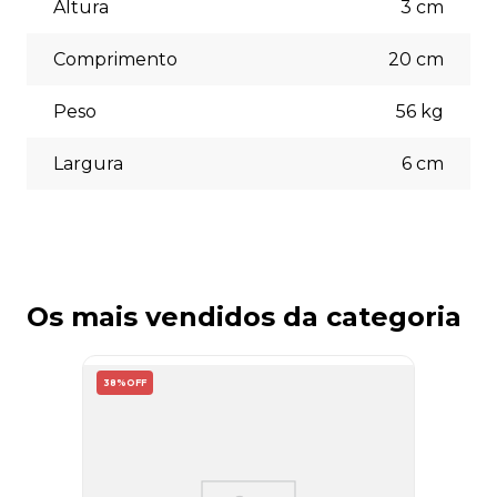
(5% off) cartões de crédito, boleto bancário. Você pode
Altura
3
cm
escolher a opção que melhor se adapte às suas
necessidades no momento do checkout.
Comprimento
20
cm
Peso
56
kg
Largura
6
cm
Os mais vendidos da categoria
38%
OFF