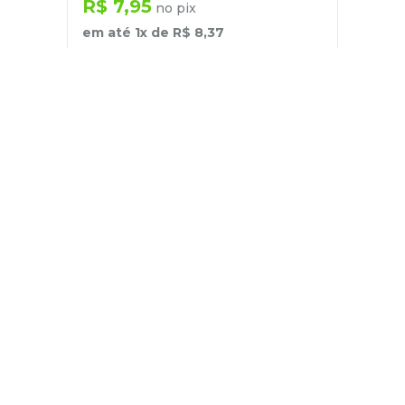
R$
7
,
95
no pix
em até
1
x de
R$
8
,
37
－
＋
+
Cadastre-se
E receba nossas novidades e ofertas
Pessoa Física
Cadastrar