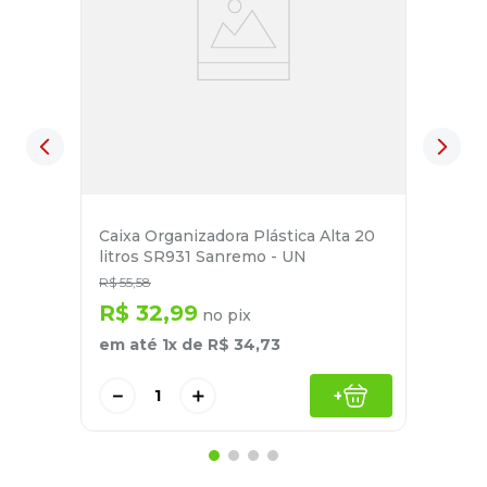
Caixa Organizadora Plástica Alta 20
litros SR931 Sanremo - UN
R$
55
,
58
R$
32
,
99
no pix
em até
1
x de
R$
34
,
73
－
＋
+