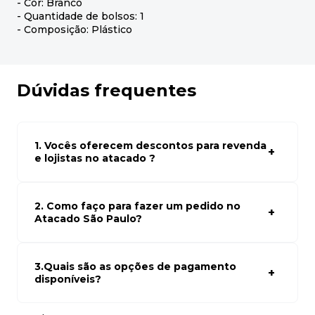
- Cor: Branco
- Quantidade de bolsos: 1
- Composição: Plástico
Dúvidas frequentes
1. Vocês oferecem descontos para revenda
e lojistas no atacado ?
Sim, temos preços especiais para compras no atacado.
Para ter acessos aos preços faça seus cadastro em
atacado empresas e compre com os melhores preços
2. Como faço para fazer um pedido no
para seu modelo de negócio
Atacado São Paulo?
Para fazer um pedido conosco, basta navegar em nosso
site, selecionar os produtos desejados e adicionar ao
carrinho. Em seguida, siga as instruções para finalizar a
3.Quais são as opções de pagamento
compra. Se precisar de ajuda, nossa equipe de suporte
disponíveis?
está à disposição para auxiliá-lo.
Aceitamos diversas formas de pagamento, incluindo pix