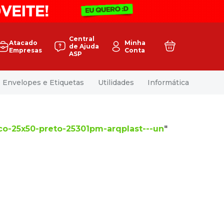
Central
Atacado
Minha
de Ajuda
Empresas
Conta
ASP
Envelopes e Etiquetas
Utilidades
Informática
ico-25x50-preto-25301pm-arqplast---un
"