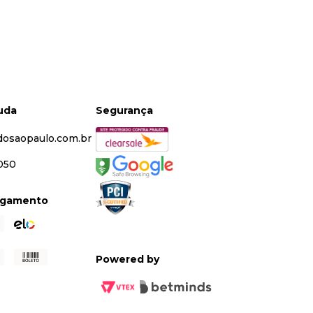
juda
Segurança
dosaopaulo.com.br
5050
agamento
Powered by