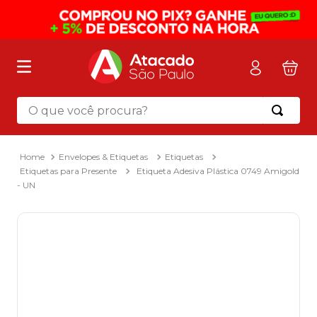
O que você procura?
Termos mais buscados
1
º
mochila
Envelopes & Etiquetas
Etiquetas
Etiquetas para Presente
Etiqueta Adesiva Plástica 0749 Amigold
2
º
sacola
- UN
3
º
mala
4
º
papel toalha
5
º
pasta
6
º
papel higienico
7
º
desinfetante