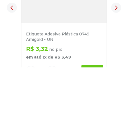
Etiqueta Adesiva Plástica 0749
Amigold - UN
R$
3
,
32
no pix
em até
1
x de
R$
3
,
49
－
＋
+
Cadastre-se
E receba nossas novidades e ofertas