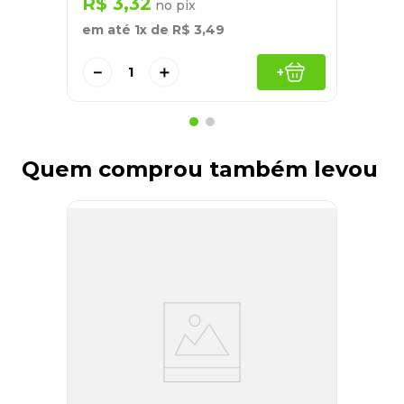
R$
3
,
32
no pix
em até
1
x de
R$
3
,
49
－
＋
+
Quem comprou também levou