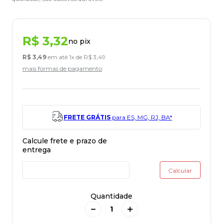
R$
3
,
32
no pix
R$
3
,
49
em até
1
x de
R$
3
,
49
mais formas de pagamento
FRETE GRÁTIS
para ES, MG, RJ, BA*
Quantidade
－
＋