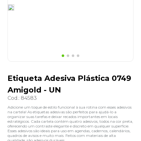
8
º
lapis
9
º
marca texto
10
º
caixa organizadora
Etiqueta Adesiva Plástica 0749
Amigold - UN
Cod.
:
84583
Adicione um toque de estilo funcional à sua rotina com esses adesivos
na cartela! As etiquetas adesivas são perfeitos para ajudá-lo a
organizar suas tarefas e deixar recados importantes em locais
estratégicos. Cada cartela contém quatro adesivos, todos na cor preta,
oferecendo um contraste elegante e discreto em qualquer superfície.
Esses adesivos são ideais para uso em agendas, cadernos, calendários,
quadros de avisos e muito mais. Feitos com materiais de alta
qualidade, são adesivos duráveis.