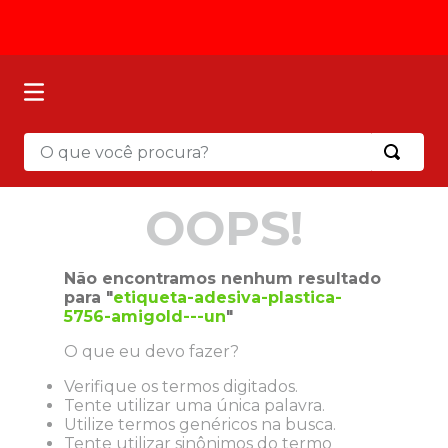
O que você procura?
Termos mais buscados
OOPS!
1
º
mochila
2
º
sacola
Não encontramos nenhum resultado
3
º
papel toalha
para "
etiqueta-adesiva-plastica-
5756-amigold---un
"
4
º
pasta
O que eu devo fazer?
5
º
mala
Verifique os termos digitados.
6
º
papel higienico
Tente utilizar uma única palavra.
7
º
caixa organizadora
Utilize termos genéricos na busca.
Tente utilizar sinônimos do termo