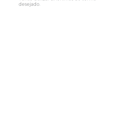
8
º
grampeador
desejado.
9
º
marca texto
10
º
lapis