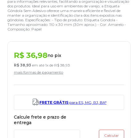
para informações relevantes, facilitando a organização e visualização
dos produtos. Ideal para uso em ambientes de varejo, a Etiqueta
Gôndola Sem Adesivo oferece uma maneira eficiente e flexível de
manter a organização e identificação clara dos itens expostos nas
gôndolas. Especificações: - Tipo de produto: Etiqueta Gondola -
Tamanho aproximado: 110 x 30 mm (30m aprox.) - Cor: Amarelo -
Composição: Papel
R$
36
,
98
no pix
R$
38
,
93
em até
1
x de
R$
38
,
93
mais formas de pagamento
FRETE GRÁTIS
para ES, MG, RJ, BA*