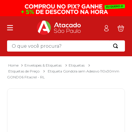
O que você procura?
Termos mais buscados
1
º
mochila
Envelopes & Etiquetas
Etiquetas
Etiquetas de Preço
Etiqueta Gondola sem Adesivo 110x30mm
2
º
sacola
GOND06 Fitacrel - RL
3
º
mala
4
º
papel toalha
5
º
pasta
6
º
papel higienico
7
º
desinfetante