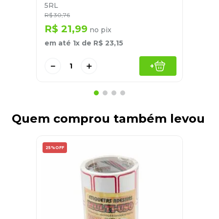
5RL
R$
30
,
76
R$
21
,
99
no pix
em até
1
x de
R$
23
,
15
－
＋
+
Quem comprou também levou
25%
OFF