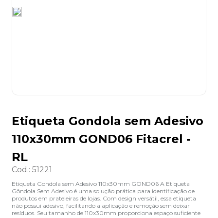
8
º
lapis
9
º
marca texto
10
º
caixa organizadora
Etiqueta Gondola sem Adesivo
110x30mm GOND06 Fitacrel -
RL
Cod.
:
51221
Etiqueta Gondola sem Adesivo 110x30mm GOND06 A Etiqueta
Gôndola Sem Adesivo é uma solução prática para identificação de
produtos em prateleiras de lojas. Com design versátil, essa etiqueta
não possui adesivo, facilitando a aplicação e remoção sem deixar
resíduos. Seu tamanho de 110x30mm proporciona espaço suficiente