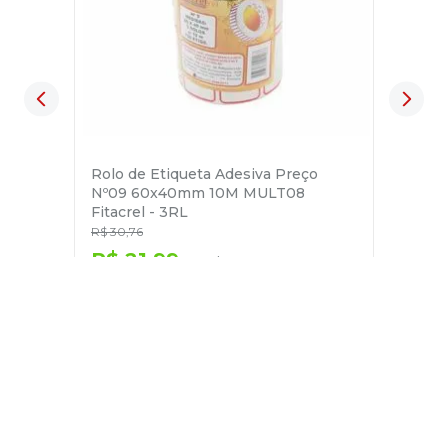
Rolo de Etiqueta Adesiva Preço
Nº09 60x40mm 10M MULT08
Fitacrel - 3RL
R$
30
,
76
R$
21
,
99
no pix
em até
1
x de
R$
23
,
15
－
＋
+
Cadastre-se