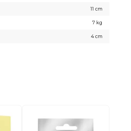
11
cm
7
kg
4
cm