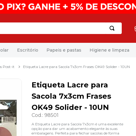
olar
Escritório
Papeis e pastas
Higiene e limpeza
s Post-it
Etiqueta Lacre para Sacola 7x3cm Frases OK49 Solider - 10UN
Etiqueta Lacre para
Sacola 7x3cm Frases
OK49 Solider - 10UN
Cod.
:
98501
A Etiqueta Lacre para Sacola 7x3cm é uma excelente
opção para dar um acabamento elegante às suas
embalagens. Perfeita para fechar sacolas de forma