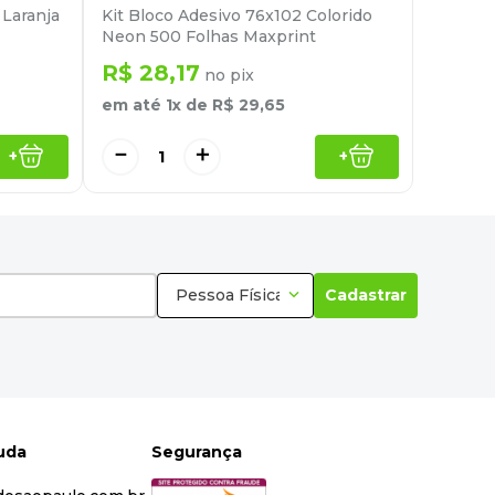
 Laranja
Kit Bloco Adesivo 76x102 Colorido
Neon 500 Folhas Maxprint
R$
28
,
17
no pix
em até
1
x de
R$
29
,
65
－
＋
+
+
Pessoa Física
Cadastrar
juda
Segurança