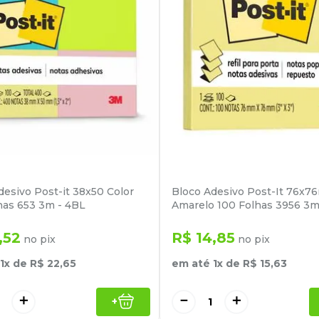
desivo Post-it 38x50 Color
Bloco Adesivo Post-It 76x
has 653 3m - 4BL
Amarelo 100 Folhas 3956 3m
,
52
R$
14
,
85
no pix
no pix
1
x de
R$
22
,
65
em até
1
x de
R$
15
,
63
＋
－
＋
+