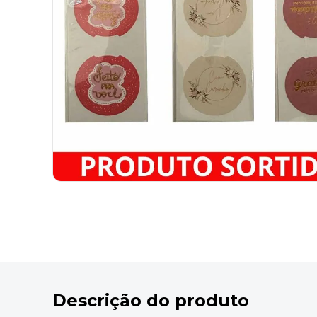
9
º
marca texto
10
º
caixa organizadora
Descrição do produto