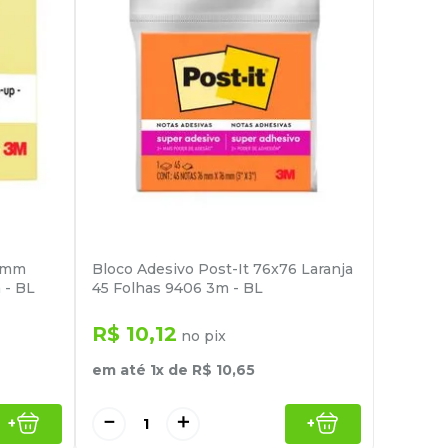
76mm
Bloco Adesivo Post-It 76x76 Laranja
 - BL
45 Folhas 9406 3m - BL
R$
10
,
12
no pix
em até
1
x de
R$
10
,
65
－
＋
+
+