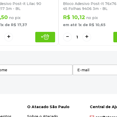
esivo Post-it Lilac 90
Bloco Adesivo Post-It 76x76
217 3m - BL
45 Folhas 9406 3m - BL
,
50
R$
10
,
12
no pix
no pix
1
x de
R$
17
,
37
em até
1
x de
R$
10
,
65
＋
－
＋
+
O Atacado São Paulo
Central de A
mentos
Sobre o Atacado