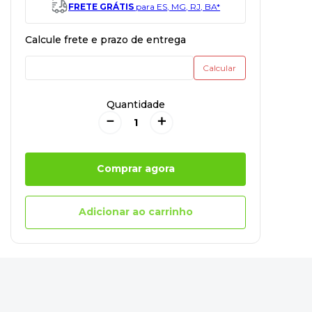
FRETE GRÁTIS
para ES, MG, RJ, BA*
Quantidade
－
＋
Comprar agora
Adicionar ao carrinho