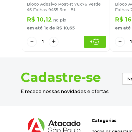
Bloco Adesivo Post-It 76x76 Verde
Bloco Ad
45 Folhas 9455 3m - BL
Folhas 
R$
10
,
12
R$
16
no pix
em até
1
x de
R$
10
,
65
em até
－
＋
－
+
Cadastre-se
E receba nossas novidades e ofertas
Categorias
Todos os departa