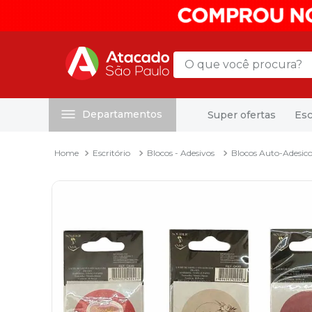
O que você procura?
Departamentos
Super ofertas
Esc
Termos mais buscados
1
º
mochila
Escritório
Blocos - Adesivos
Blocos Auto-Adesico
2
º
sacola
3
º
mala
4
º
papel toalha
5
º
pasta
6
º
papel higienico
7
º
desinfetante
8
º
lapis