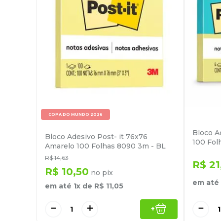
COPA DO MUNDO 2026
Bloco A
Bloco Adesivo Post- it 76x76
100 Fol
Amarelo 100 Folhas 8090 3m - BL
R$
14
,
63
R$
21
R$
10
,
50
no pix
em até
em até
1
x de
R$
11
,
05
－
－
＋
+