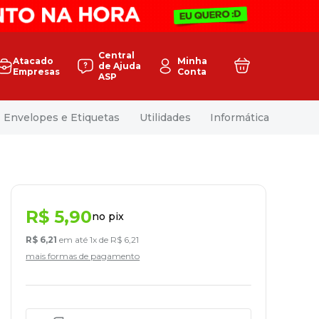
Central
Atacado
Minha
de Ajuda
Empresas
Conta
ASP
Envelopes e Etiquetas
Utilidades
Informática
R$
5
,
90
no pix
R$
6
,
21
em até
1
x de
R$
6
,
21
mais formas de pagamento