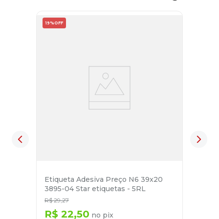
19%
OFF
Etiqueta Adesiva Preço N6 39x20
3895-04 Star etiquetas - 5RL
R$
29
,
27
R$
22
,
50
no pix