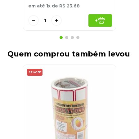
em até
1
x de
R$
23
,
68
－
＋
+
Quem comprou também levou
25%
OFF