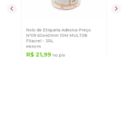
Rolo de Etiqueta Adesiva Preço
Nº09 60x40mm 10M MULT08
Fitacrel - 3RL
R$
30
,
76
R$
21
,
99
no pix
em até
1
x de
R$
23
,
15
－
＋
+
Cadastre-se
E receba nossas novidades e ofertas