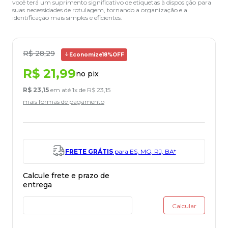
você terá um suprimento significativo de etiquetas à disposição para
suas necessidades de rotulagem, tornando a organização e a
identificação mais simples e eficientes.
R$
28
,
29
Economize
18%
OFF
R$
21
,
99
no pix
R$
23
,
15
em até
1
x de
R$
23
,
15
mais formas de pagamento
FRETE GRÁTIS
para ES, MG, RJ, BA*