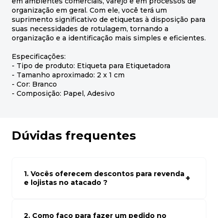
em ambientes comerciais, varejo e em processos de
organização em geral. Com ele, você terá um
suprimento significativo de etiquetas à disposição para
suas necessidades de rotulagem, tornando a
organização e a identificação mais simples e eficientes.
Especificações:
- Tipo de produto: Etiqueta para Etiquetadora
- Tamanho aproximado: 2 x 1 cm
- Cor: Branco
- Composição: Papel, Adesivo
Dúvidas frequentes
1. Vocês oferecem descontos para revenda
e lojistas no atacado ?
Sim, temos preços especiais para compras no atacado.
Para ter acessos aos preços faça seus cadastro em
atacado empresas e compre com os melhores preços
2. Como faço para fazer um pedido no