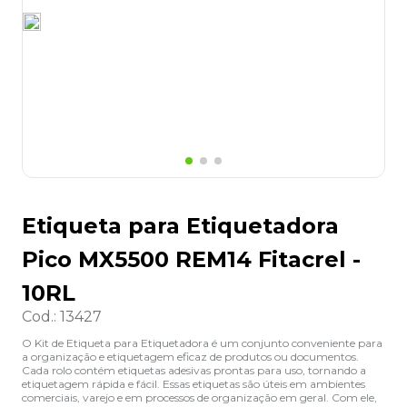
8
º
desinfetante
9
º
marca texto
10
º
cola
Etiqueta para Etiquetadora
Pico MX5500 REM14 Fitacrel -
10RL
Cod.
:
13427
O Kit de Etiqueta para Etiquetadora é um conjunto conveniente para
a organização e etiquetagem eficaz de produtos ou documentos.
Cada rolo contém etiquetas adesivas prontas para uso, tornando a
etiquetagem rápida e fácil. Essas etiquetas são úteis em ambientes
comerciais, varejo e em processos de organização em geral. Com ele,