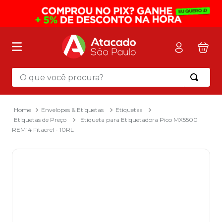
O que você procura?
Termos mais buscados
1
º
mochila
Envelopes & Etiquetas
Etiquetas
Etiquetas de Preço
Etiqueta para Etiquetadora Pico MX5500
2
º
sacola
REM14 Fitacrel - 10RL
3
º
mala
4
º
papel toalha
5
º
pasta
6
º
papel higienico
7
º
lapis