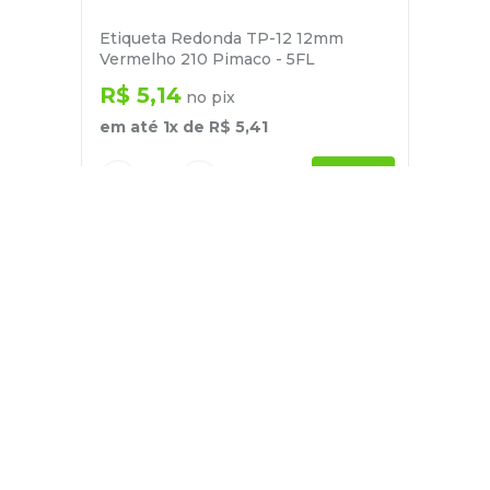
Etiqueta Redonda TP-12 12mm
Vermelho 210 Pimaco - 5FL
R$
5
,
14
no pix
em até
1
x de
R$
5
,
41
－
＋
+
Cadastre-se
E receba nossas novidades e ofertas