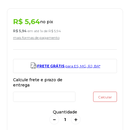
R$
5
,
64
no pix
R$
5
,
94
em até
1
x de
R$
5
,
94
mais formas de pagamento
FRETE GRÁTIS
para ES, MG, RJ, BA*
Quantidade
－
＋