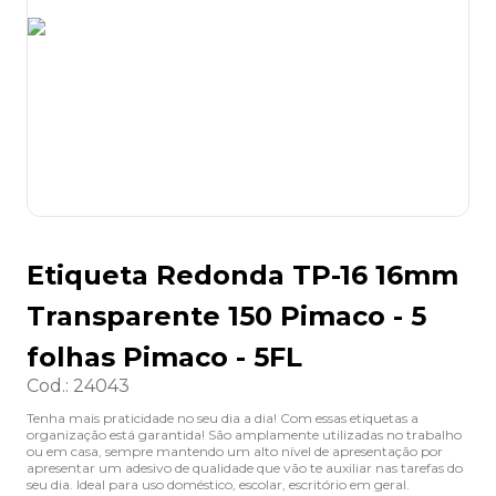
8
º
desinfetante
9
º
marca texto
10
º
cola
Etiqueta Redonda TP-16 16mm
Transparente 150 Pimaco - 5
folhas Pimaco - 5FL
Cod.
:
24043
Tenha mais praticidade no seu dia a dia! Com essas etiquetas a
organização está garantida! São amplamente utilizadas no trabalho
ou em casa, sempre mantendo um alto nível de apresentação por
apresentar um adesivo de qualidade que vão te auxiliar nas tarefas do
seu dia. Ideal para uso doméstico, escolar, escritório em geral.