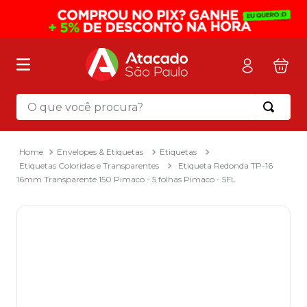
O que você procura?
Termos mais buscados
1
º
mochila
Envelopes & Etiquetas
Etiquetas
Etiquetas Coloridas e Transparentes
Etiqueta Redonda TP-16
2
º
sacola
16mm Transparente 150 Pimaco - 5 folhas Pimaco - 5FL
3
º
mala
4
º
papel toalha
5
º
pasta
6
º
papel higienico
7
º
lapis