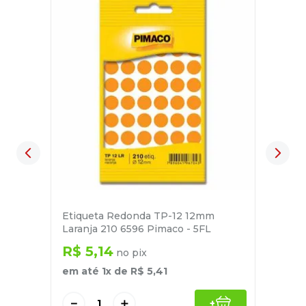
Etiqueta Redonda TP-12 12mm
Laranja 210 6596 Pimaco - 5FL
R$
5
,
14
no pix
em até
1
x de
R$
5
,
41
－
＋
+