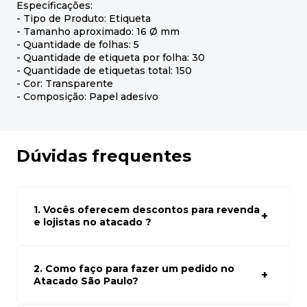
Especificações:
- Tipo de Produto: Etiqueta
- Tamanho aproximado: 16 Ø mm
- Quantidade de folhas: 5
- Quantidade de etiqueta por folha: 30
- Quantidade de etiquetas total: 150
- Cor: Transparente
- Composição: Papel adesivo
Dúvidas frequentes
1. Vocês oferecem descontos para revenda
e lojistas no atacado ?
Sim, temos preços especiais para compras no atacado.
Para ter acessos aos preços faça seus cadastro em
atacado empresas e compre com os melhores preços
2. Como faço para fazer um pedido no
para seu modelo de negócio
Atacado São Paulo?
Para fazer um pedido conosco, basta navegar em nosso