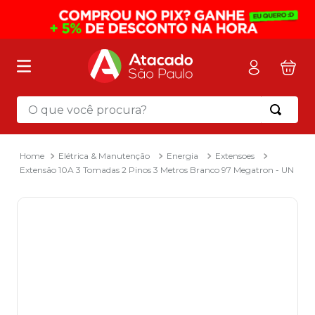
O que você procura?
Termos mais buscados
1
º
mochila
Elétrica & Manutenção
Energia
Extensoes
Extensão 10A 3 Tomadas 2 Pinos 3 Metros Branco 97 Megatron - UN
2
º
sacola
3
º
mala
4
º
papel toalha
5
º
pasta
6
º
papel higienico
7
º
desinfetante