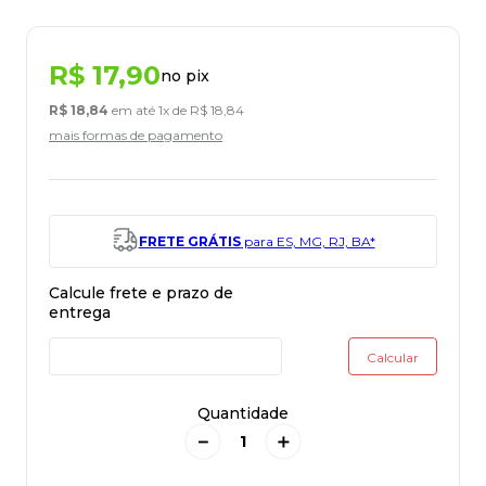
R$
17
,
90
no pix
R$
18
,
84
em até
1
x de
R$
18
,
84
mais formas de pagamento
FRETE GRÁTIS
para ES, MG, RJ, BA*
Quantidade
－
＋