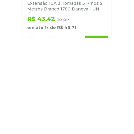
Extensão 10A 3 Tomadas 3 Pinos 5
Metros Branco 1780 Daneva - UN
R$
43
,
42
no pix
em até
1
x de
R$
45
,
71
－
＋
+
Cadastre-se
E receba nossas novidades e ofertas