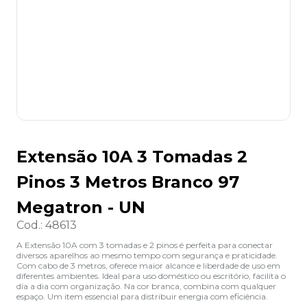
8
º
lapis
9
º
marca texto
10
º
caixa organizadora
Extensão 10A 3 Tomadas 2
Pinos 3 Metros Branco 97
Megatron - UN
Cod.
:
48613
A Extensão 10A com 3 tomadas e 2 pinos é perfeita para conectar
diversos aparelhos ao mesmo tempo com segurança e praticidade.
Com cabo de 3 metros, oferece maior alcance e liberdade de uso em
diferentes ambientes. Ideal para uso doméstico ou escritório, facilita o
dia a dia com organização. Na cor branca, combina com qualquer
espaço. Um item essencial para distribuir energia com eficiência.