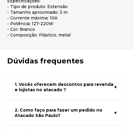
Especificações:
- Tipo de produto: Extensão
- Tamanho aproximado: 3 m
- Corrente máxima: 10A
- Potência: 127-220W
- Cor: Branco
- Composição: Plástico, metal
Dúvidas frequentes
1. Vocês oferecem descontos para revenda
e lojistas no atacado ?
Sim, temos preços especiais para compras no atacado.
Para ter acessos aos preços faça seus cadastro em
atacado empresas e compre com os melhores preços
2. Como faço para fazer um pedido no
para seu modelo de negócio
Atacado São Paulo?
Para fazer um pedido conosco, basta navegar em nosso
site, selecionar os produtos desejados e adicionar ao