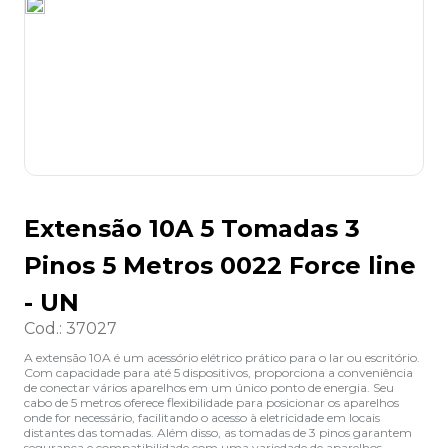
8
º
desinfetante
9
º
marca texto
10
º
cola
Extensão 10A 5 Tomadas 3
Pinos 5 Metros 0022 Force line
- UN
Cod.
:
37027
A extensão 10A é um acessório elétrico prático para o lar ou escritório.
Com capacidade para até 5 dispositivos, proporciona a conveniência
de conectar vários aparelhos em um único ponto de energia. Seu
cabo de 5 metros oferece flexibilidade para posicionar os aparelhos
onde for necessário, facilitando o acesso à eletricidade em locais
distantes das tomadas. Além disso, as tomadas de 3 pinos garantem
segurança e compatibilidade com uma variedade de aparelhos