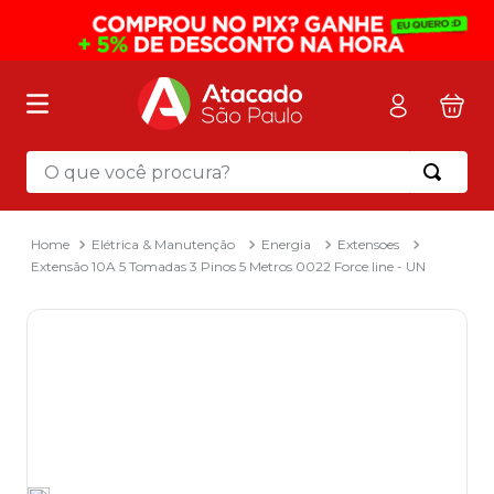
O que você procura?
Termos mais buscados
1
º
mochila
Elétrica & Manutenção
Energia
Extensoes
Extensão 10A 5 Tomadas 3 Pinos 5 Metros 0022 Force line - UN
2
º
sacola
3
º
mala
4
º
papel toalha
5
º
pasta
6
º
papel higienico
7
º
lapis