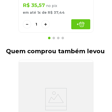
R$
35
,
57
no pix
em até
1
x de
R$
37
,
44
－
＋
+
Quem comprou também levou