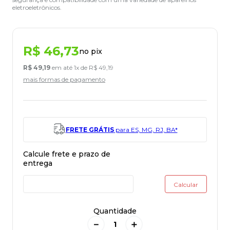
eletroeletrônicos.
R$
46
,
73
no pix
R$
49
,
19
em até
1
x de
R$
49
,
19
mais formas de pagamento
FRETE GRÁTIS
para ES, MG, RJ, BA*
Quantidade
－
＋