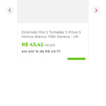
Extensão 10A 3 Tomadas 3 Pinos 5
Metros Branco 1780 Daneva - UN
R$
43
,
42
no pix
em até
1
x de
R$
45
,
71
－
＋
+
Cadastre-se
E receba nossas novidades e ofertas