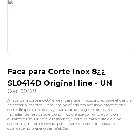
8
º
grampeador
9
º
desinfetante
10
º
marca texto
Faca para Corte Inox 8¿¿
SL0414D Original line - UN
Cod.
:
99429
A faca para corte inox 8" é ideal para quem busca precisão e eficiência
ao cortar alimentos. Com lâmina afiada em aço inox, proporciona
cortes limpos e rápidos, seja para carnes, vegetais ou outros
ingredientes. Seu cabo ergonômico oferece conforto e controle
durante o uso. Durável e resistente, é perfeita para o dia a dia na
cozinha. Um item essencial para quem valoriza praticidade e
qualidade no preparo das refeições.