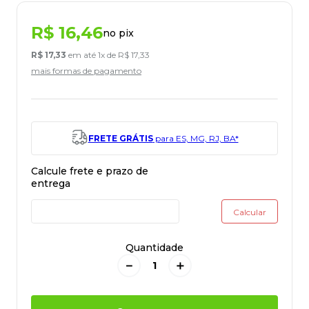
R$
16
,
46
no pix
R$
17
,
33
em até
1
x de
R$
17
,
33
mais formas de pagamento
FRETE GRÁTIS
para ES, MG, RJ, BA*
Quantidade
－
＋