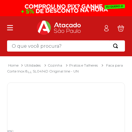
O que você procura?
Termos mais buscados
1
º
mochila
Utilidades
Cozinha
Pratos e Talheres
Faca para
Corte Inox 8¿¿ SL0414D Original line - UN
2
º
sacola
3
º
papel toalha
4
º
mala
5
º
pasta
6
º
papel higienico
7
º
caixa organizadora