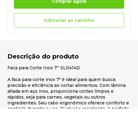
Comprar agora
Adicionar ao carrinho
Descrição do produto
Faca para Corte Inox 7'' SL0414D
A faca para corte inox 7" é ideal para quem busca
precisão e eficiência ao cortar alimentos. Com lâmina
afiada em aço inox, proporciona cortes limpos e
rápidos, seja para carnes, vegetais ou outros
ingredientes. Seu cabo ergonômico oferece conforto e
controle durante o uso. Durável e resistente, é perfeita
para o dia a dia na cozinha. Um item essencial para
quem valoriza praticidade e qualidade no preparo das
refeições.