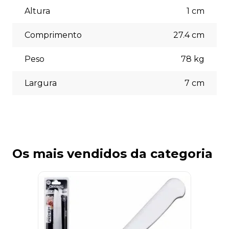
Aceitamos diversas formas de pagamento, incluindo pix
(5% off) cartões de crédito, boleto bancário. Você pode
Altura
1
cm
escolher a opção que melhor se adapte às suas
necessidades no momento do checkout.
Comprimento
27.4
cm
Peso
78
kg
Largura
7
cm
Os mais vendidos da categoria