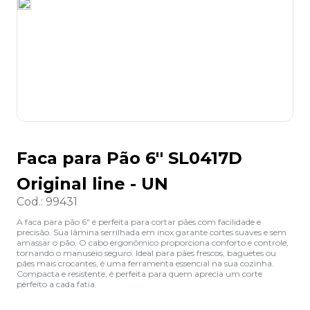
8
º
desinfetante
9
º
marca texto
10
º
cola
Faca para Pão 6'' SL0417D
Original line - UN
Cod.
:
99431
A faca para pão 6" é perfeita para cortar pães com facilidade e
precisão. Sua lâmina serrilhada em inox garante cortes suaves e sem
amassar o pão. O cabo ergonômico proporciona conforto e controle,
tornando o manuseio seguro. Ideal para pães frescos, baguetes ou
pães mais crocantes, é uma ferramenta essencial na sua cozinha.
Compacta e resistente, é perfeita para quem aprecia um corte
perfeito a cada fatia.