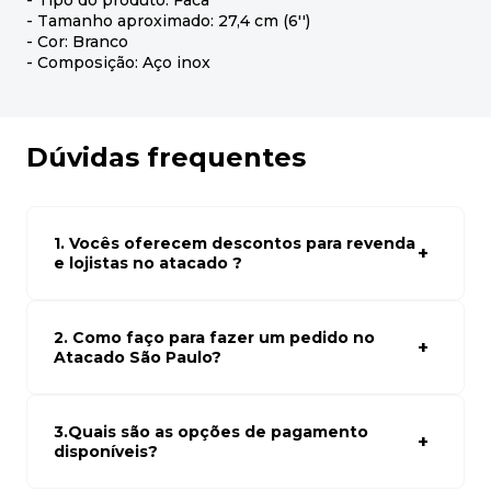
- Tipo do produto: Faca
- Tamanho aproximado: 27,4 cm (6'')
- Cor: Branco
- Composição: Aço inox
Dúvidas frequentes
1. Vocês oferecem descontos para revenda
e lojistas no atacado ?
Sim, temos preços especiais para compras no atacado.
Para ter acessos aos preços faça seus cadastro em
atacado empresas e compre com os melhores preços
2. Como faço para fazer um pedido no
para seu modelo de negócio
Atacado São Paulo?
Para fazer um pedido conosco, basta navegar em nosso
site, selecionar os produtos desejados e adicionar ao
carrinho. Em seguida, siga as instruções para finalizar a
3.Quais são as opções de pagamento
compra. Se precisar de ajuda, nossa equipe de suporte
disponíveis?
está à disposição para auxiliá-lo.