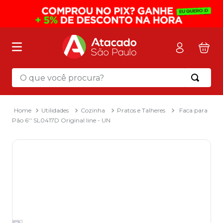
O que você procura?
Termos mais buscados
1
º
mochila
Utilidades
Cozinha
Pratos e Talheres
Faca para
Pão 6'' SL0417D Original line - UN
2
º
sacola
3
º
mala
4
º
papel toalha
5
º
pasta
6
º
papel higienico
7
º
lapis