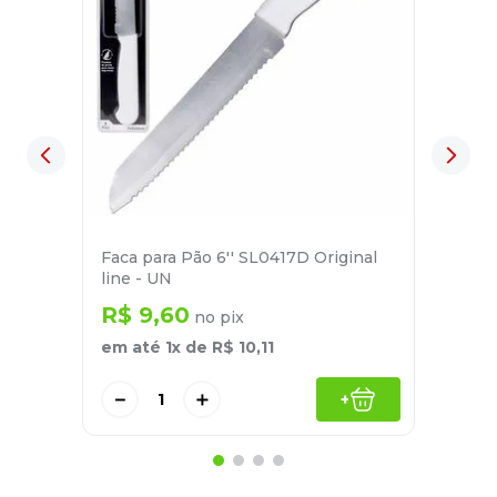
Faca para Pão 6'' SL0417D Original
line - UN
R$
9
,
60
no pix
em até
1
x de
R$
10
,
11
－
＋
+