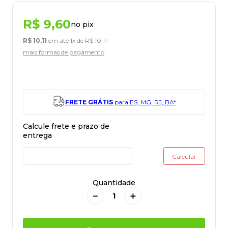
R$
9
,
60
no pix
R$
10
,
11
em até
1
x de
R$
10
,
11
mais formas de pagamento
FRETE GRÁTIS
para ES, MG, RJ, BA*
Quantidade
－
＋