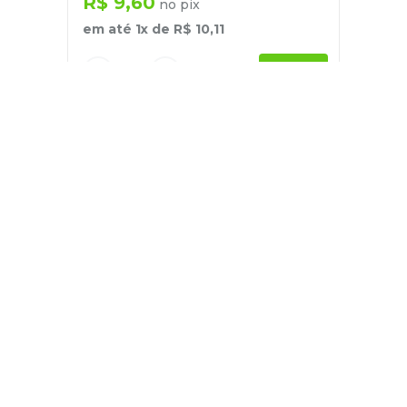
R$
9
,
60
no pix
em até
1
x de
R$
10
,
11
－
＋
+
Cadastre-se
E receba nossas novidades e ofertas
Pessoa Física
Cadastrar