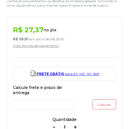
confiável para enfrentar os desafios da limpeza pesada, tornando-a
uma opção eficaz para manter áreas limpas e livres de sujeira.
R$
27
,
37
no pix
R$
28
,
81
em até
1
x de
R$
28
,
81
mais formas de pagamento
FRETE GRÁTIS
para ES, MG, RJ, BA*
Quantidade
－
＋