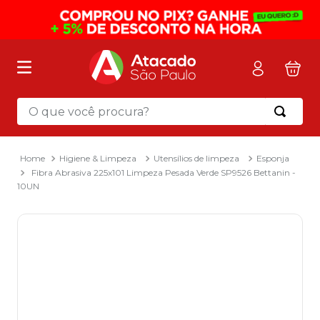
O que você procura?
Termos mais buscados
1
º
mochila
Higiene & Limpeza
Utensílios de limpeza
Esponja
Fibra Abrasiva 225x101 Limpeza Pesada Verde SP9526 Bettanin -
2
º
sacola
10UN
3
º
mala
4
º
papel toalha
5
º
pasta
6
º
papel higienico
7
º
lapis