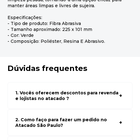
manter áreas limpas e livres de sujeira.
Especificações:
- Tipo de produto: Fibra Abrasiva
- Tamanho aproximado: 225 x 101 mm
- Cor: Verde
- Composição: Poliéster, Resina E Abrasivo.
Dúvidas frequentes
1. Vocês oferecem descontos para revenda
e lojistas no atacado ?
Sim, temos preços especiais para compras no atacado.
Para ter acessos aos preços faça seus cadastro em
atacado empresas e compre com os melhores preços
2. Como faço para fazer um pedido no
para seu modelo de negócio
Atacado São Paulo?
Para fazer um pedido conosco, basta navegar em nosso