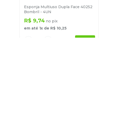
Esponja Multiuso Dupla Face 40252
Bombril - 4UN
R$
9
,
74
no pix
em até
1
x de
R$
10
,
25
－
＋
+
Cadastre-se
E receba nossas novidades e ofertas