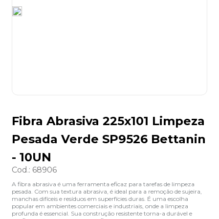
8
º
desinfetante
9
º
marca texto
10
º
cola
Fibra Abrasiva 225x101 Limpeza
Pesada Verde SP9526 Bettanin
- 10UN
Cod.
:
68906
A fibra abrasiva é uma ferramenta eficaz para tarefas de limpeza
pesada. Com sua textura abrasiva, é ideal para a remoção de sujeira,
manchas difíceis e resíduos em superfícies duras. É uma escolha
popular em ambientes comerciais e industriais, onde a limpeza
profunda é essencial. Sua construção resistente torna-a durável e