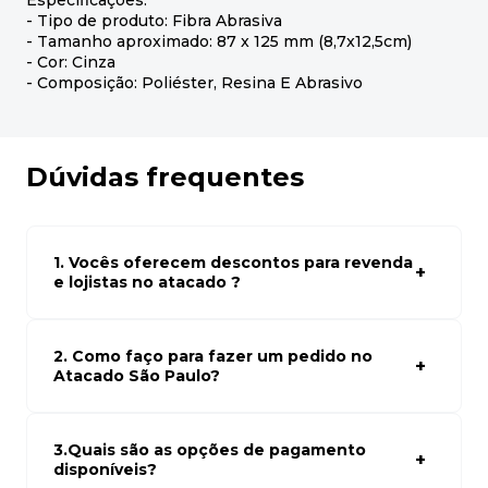
Especificações:
- Tipo de produto: Fibra Abrasiva
- Tamanho aproximado: 87 x 125 mm (8,7x12,5cm)
- Cor: Cinza
- Composição: Poliéster, Resina E Abrasivo
Dúvidas frequentes
1. Vocês oferecem descontos para revenda
e lojistas no atacado ?
Sim, temos preços especiais para compras no atacado.
Para ter acessos aos preços faça seus cadastro em
atacado empresas e compre com os melhores preços
2. Como faço para fazer um pedido no
para seu modelo de negócio
Atacado São Paulo?
Para fazer um pedido conosco, basta navegar em nosso
site, selecionar os produtos desejados e adicionar ao
carrinho. Em seguida, siga as instruções para finalizar a
3.Quais são as opções de pagamento
compra. Se precisar de ajuda, nossa equipe de suporte
disponíveis?
está à disposição para auxiliá-lo.