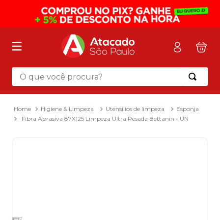
O que você procura?
Termos mais buscados
1
º
mochila
Higiene & Limpeza
Utensílios de limpeza
Esponja
Fibra Abrasiva 87X125 Limpeza Ultra Pesada Bettanin - UN
2
º
sacola
3
º
mala
4
º
papel toalha
5
º
pasta
6
º
papel higienico
7
º
desinfetante