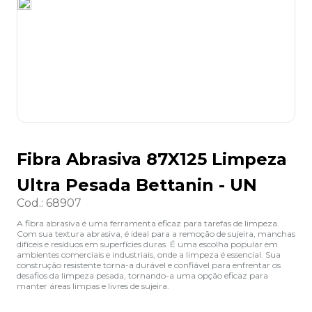
8
º
lapis
9
º
marca texto
10
º
caixa organizadora
Fibra Abrasiva 87X125 Limpeza
Ultra Pesada Bettanin - UN
Cod.
:
68907
A fibra abrasiva é uma ferramenta eficaz para tarefas de limpeza.
Com sua textura abrasiva, é ideal para a remoção de sujeira, manchas
difíceis e resíduos em superfícies duras. É uma escolha popular em
ambientes comerciais e industriais, onde a limpeza é essencial. Sua
construção resistente torna-a durável e confiável para enfrentar os
desafios da limpeza pesada, tornando-a uma opção eficaz para
manter áreas limpas e livres de sujeira.