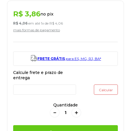
R$
3
,
86
no pix
R$
4
,
06
em até
1
x de
R$
4
,
06
mais formas de pagamento
FRETE GRÁTIS
para ES, MG, RJ, BA*
Quantidade
－
＋