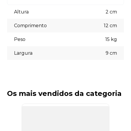
Aceitamos diversas formas de pagamento, incluindo pix
(5% off) cartões de crédito, boleto bancário. Você pode
Altura
2
cm
escolher a opção que melhor se adapte às suas
necessidades no momento do checkout.
Comprimento
12
cm
Peso
15
kg
Largura
9
cm
Os mais vendidos da categoria