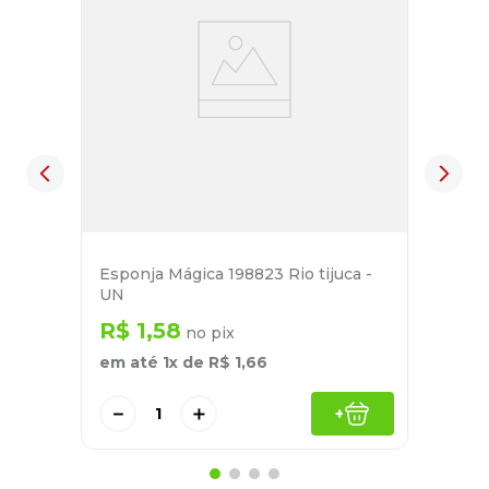
Esponja Mágica 198823 Rio tijuca -
UN
R$
1
,
58
no pix
em até
1
x de
R$
1
,
66
－
＋
+