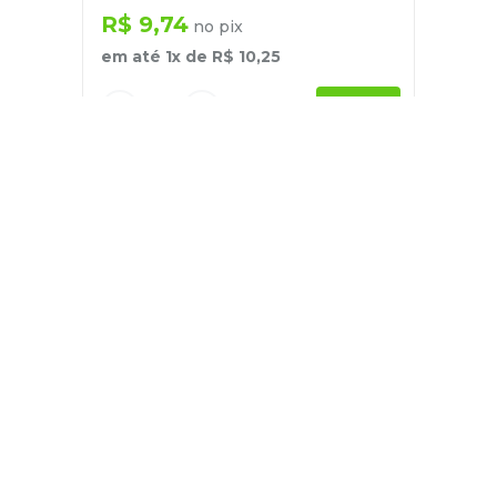
R$
9
,
74
no pix
em até
1
x de
R$
10
,
25
－
＋
+
Cadastre-se
E receba nossas novidades e ofertas
Pessoa Física
Cadastrar