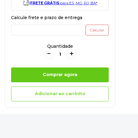
FRETE GRÁTIS
para ES, MG, RJ, BA*
Quantidade
－
＋
Comprar agora
Adicionar ao carrinho