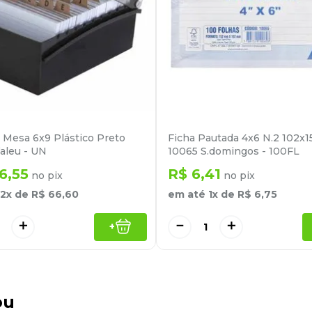
o Mesa 6x9 Plástico Preto
Ficha Pautada 4x6 N.2 102
aleu - UN
10065 S.domingos - 100FL
6
,
55
R$
6
,
41
no pix
no pix
2
x de
R$
66
,
60
em até
1
x de
R$
6
,
75
＋
－
＋
+
ou