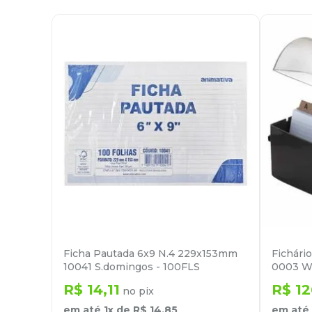
Ficha Pautada 6x9 N.4 229x153mm
Fichári
10041 S.domingos - 100FLS
0003 W
R$
14
,
11
R$
12
no pix
em até
1
x de
R$
14
,
85
em até