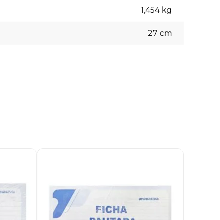
1,454
kg
27
cm