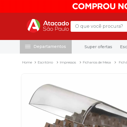
O que você procura?
Departamentos
Super ofertas
Esc
Termos mais buscados
1
º
mochila
Escritório
Impressos
Ficharios de Mesa
Fich
2
º
sacola
3
º
mala
4
º
papel toalha
5
º
pasta
6
º
papel higienico
7
º
lapis
8
º
desinfetante