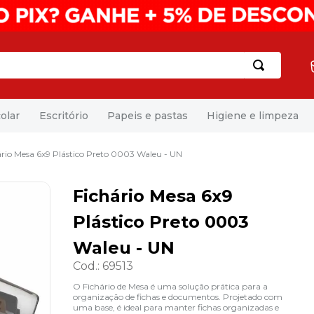
olar
Escritório
Papeis e pastas
Higiene e limpeza
ário Mesa 6x9 Plástico Preto 0003 Waleu - UN
Fichário Mesa 6x9
Plástico Preto 0003
Waleu - UN
Cod.
:
69513
O Fichário de Mesa é uma solução prática para a
organização de fichas e documentos. Projetado com
uma base, é ideal para manter fichas organizadas e