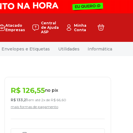
Central
Atacado
Minha
de Ajuda
Empresas
Conta
ASP
Envelopes e Etiquetas
Utilidades
Informática
R$
126
,
55
no pix
R$
133
,
21
em até
2
x de
R$
66
,
60
mais formas de pagamento