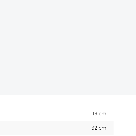
19
cm
32
cm