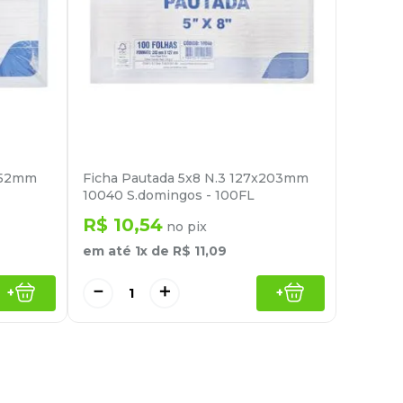
x152mm
Ficha Pautada 5x8 N.3 127x203mm
10040 S.domingos - 100FL
R$
10
,
54
no pix
em até
1
x de
R$
11
,
09
－
＋
+
+