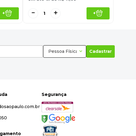
－
＋
+
+
Pessoa Física
Cadastrar
juda
Segurança
dosaopaulo.com.br
5050
agamento