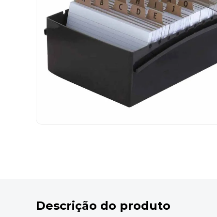
9
º
marca texto
10
º
cola
Descrição do produto