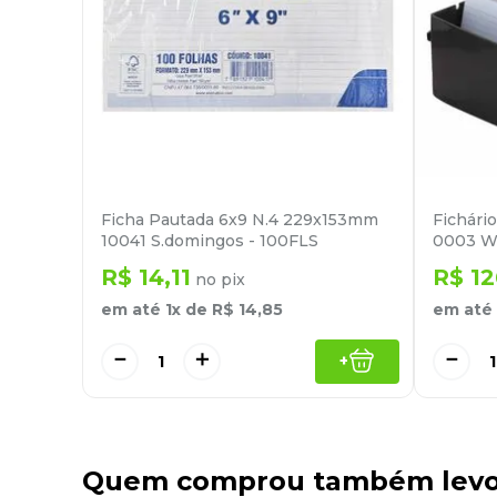
Ficha Pautada 6x9 N.4 229x153mm
Fichári
10041 S.domingos - 100FLS
0003 W
R$
14
,
11
R$
12
no pix
em até
1
x de
R$
14
,
85
em até
－
＋
－
+
Quem comprou também lev