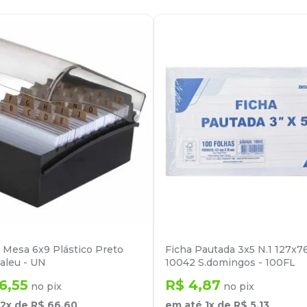
o Mesa 6x9 Plástico Preto
Ficha Pautada 3x5 N.1 127x
aleu - UN
10042 S.domingos - 100FL
6
,
55
R$
4
,
87
no pix
no pix
2
x de
R$
66
,
60
em até
1
x de
R$
5
,
13