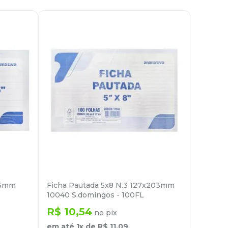
76mm
Ficha Pautada 5x8 N.3 127x203mm
10040 S.domingos - 100FL
R$
10
,
54
no pix
em até
1
x de
R$
11
,
09