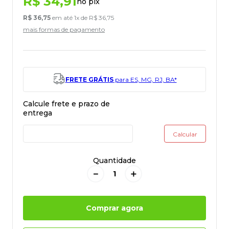
R$
34
,
91
no pix
R$
36
,
75
em até
1
x de
R$
36
,
75
mais formas de pagamento
FRETE GRÁTIS
para ES, MG, RJ, BA*
Quantidade
－
＋
Comprar agora