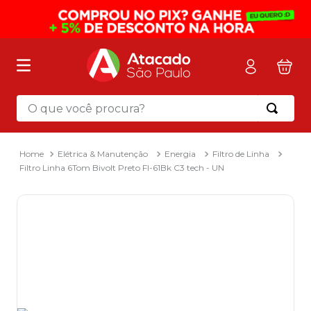
O que você procura?
Termos mais buscados
1
º
mochila
Elétrica & Manutenção
Energia
Filtro de Linha
Filtro Linha 6Tom Bivolt Preto Fl-61Bk C3 tech - UN
2
º
sacola
3
º
papel toalha
4
º
pasta
5
º
mala
6
º
papel higienico
7
º
caixa organizadora