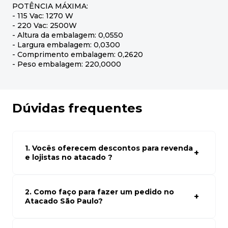
POTÊNCIA MÁXIMA:
- 115 Vac: 1270 W
- 220 Vac: 2500W
- Altura da embalagem: 0,0550
- Largura embalagem: 0,0300
- Comprimento embalagem: 0,2620
- Peso embalagem: 220,0000
Dúvidas frequentes
1. Vocês oferecem descontos para revenda
e lojistas no atacado ?
Sim, temos preços especiais para compras no atacado.
Para ter acessos aos preços faça seus cadastro em
atacado empresas e compre com os melhores preços
2. Como faço para fazer um pedido no
para seu modelo de negócio
Atacado São Paulo?
Para fazer um pedido conosco, basta navegar em nosso
site, selecionar os produtos desejados e adicionar ao