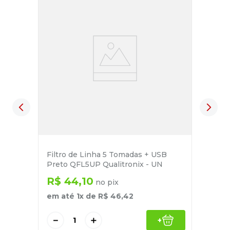
Filtro de Linha 5 Tomadas + USB
Preto QFL5UP Qualitronix - UN
R$
44
,
10
no pix
em até
1
x de
R$
46
,
42
－
＋
+