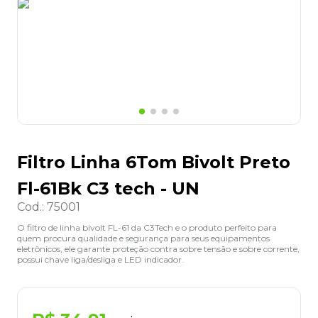
8
º
grampeador
9
º
marca texto
10
º
lapis
Filtro Linha 6Tom Bivolt Preto
Fl-61Bk C3 tech - UN
Cod.
:
75001
O filtro de linha bivolt FL-61 da C3Tech e o produto perfeito para
quem procura qualidade e segurança para seus equipamentos
eletrônicos, ele garante proteção contra sobre tensão e sobre corrente,
possui chave liga/desliga e LED indicador.