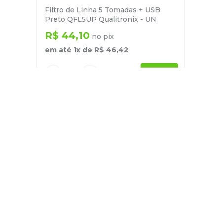
Filtro de Linha 5 Tomadas + USB
Preto QFL5UP Qualitronix - UN
R$
44
,
10
no pix
em até
1
x de
R$
46
,
42
－
＋
+
Cadastre-se
E receba nossas novidades e ofertas