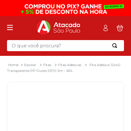
O que você procura?
Termos mais buscados
1
º
mochila
Escolar
Fitas
Fitas Adesivas
Fita Adesiva 12x40
Transparente PP Durex 9370 3m - 6RL
2
º
sacola
3
º
mala
4
º
papel toalha
5
º
pasta
6
º
papel higienico
7
º
desinfetante