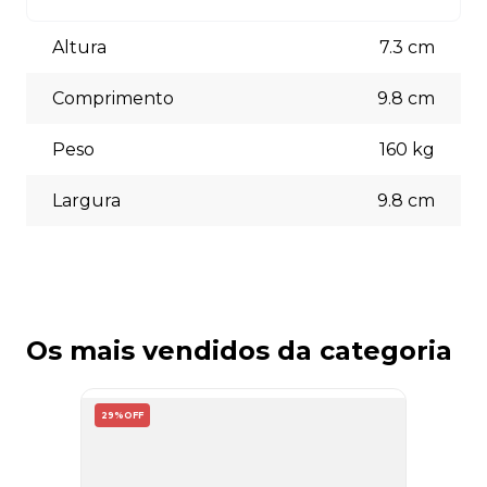
Aceitamos diversas formas de pagamento, incluindo pix
(5% off) cartões de crédito, boleto bancário. Você pode
Altura
7.3
cm
escolher a opção que melhor se adapte às suas
necessidades no momento do checkout.
Comprimento
9.8
cm
Peso
160
kg
Largura
9.8
cm
Os mais vendidos da categoria
29%
OFF