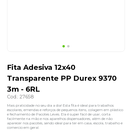
8
º
lapis
9
º
marca texto
10
º
cola
Fita Adesiva 12x40
Transparente PP Durex 9370
3m - 6RL
Cod.
:
27658
Mais praticidade no seu dia a dia! Esta fita é ideal para trabalhos
escolares, emendas e reforços de pequenos itens, colagem em plástico
e fechamento de Pacotes Leves. Ela é super fácil de usar, corta
facilmente na mão e nos aparelhos dispensadores, além de não
aparecer nos pacotes, sendo ideal para ter em casa, escola, trabalho e
comercio em geral.