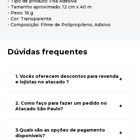
- Tipo de produto: Fita Adesiva
- Tamanho aproximado: 12 cm x 40 m
- Peso: 16 g
- Cor: Transparente
- Composição: Filme de Polipropileno, Adisivo
Dúvidas frequentes
1. Vocês oferecem descontos para revenda
e lojistas no atacado ?
Sim, temos preços especiais para compras no atacado.
Para ter acessos aos preços faça seus cadastro em
atacado empresas e compre com os melhores preços
2. Como faço para fazer um pedido no
para seu modelo de negócio
Atacado São Paulo?
Para fazer um pedido conosco, basta navegar em nosso
site, selecionar os produtos desejados e adicionar ao
carrinho. Em seguida, siga as instruções para finalizar a
3.Quais são as opções de pagamento
compra. Se precisar de ajuda, nossa equipe de suporte
disponíveis?
está à disposição para auxiliá-lo.