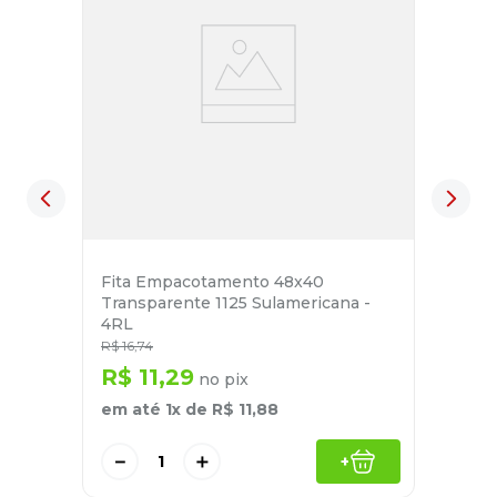
Fita Empacotamento 48x40
Transparente 1125 Sulamericana -
4RL
R$
16
,
74
R$
11
,
29
no pix
em até
1
x de
R$
11
,
88
－
＋
+