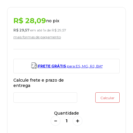
R$
28
,
09
no pix
R$
29
,
57
em até
1
x de
R$
29
,
57
mais formas de pagamento
FRETE GRÁTIS
para ES, MG, RJ, BA*
Quantidade
－
＋