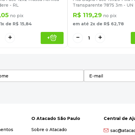
ere - RL
Transparente 7875 3m - UN
,
05
R$
119
,
29
no pix
no pix
1
x de
R$
15
,
84
em até
2
x de
R$
62
,
78
＋
－
＋
+
O Atacado São Paulo
Central de A
mentos
Sobre o Atacado
sac@ataca