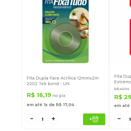
Fita Du
Fita Dupla Face Acrílica 12mmx2m
Extremo
2202 Tek bond - UN
R$
42
,
94
R$
16
,
19
no pix
R$
2
em até
1
x de
R$
17
,
04
em até
－
＋
－
+