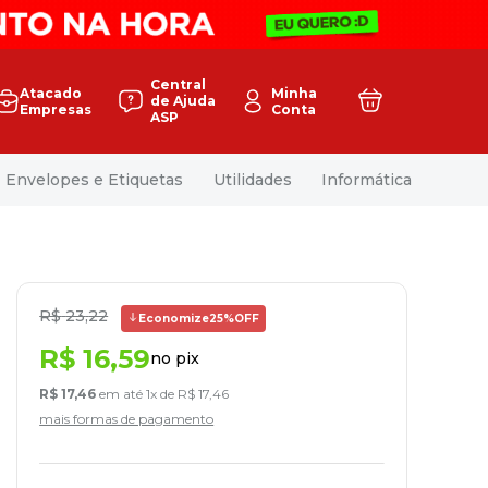
Central
Atacado
Minha
de Ajuda
Empresas
Conta
ASP
Envelopes e Etiquetas
Utilidades
Informática
R$
23
,
22
Economize
25%
OFF
R$
16
,
59
no pix
R$
17
,
46
em até
1
x de
R$
17
,
46
mais formas de pagamento