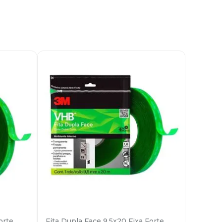
orte
Fita Dupla Face 9,5x20 Fixa Forte