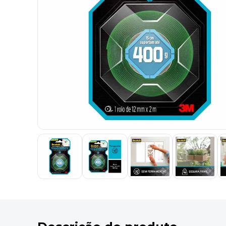
9
º
marca texto
10
º
caixa organizadora