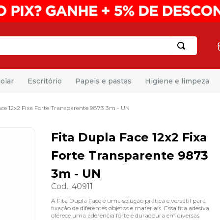
olar
Escritório
Papeis e pastas
Higiene e limpeza
ace 12x2 Fixa Forte Transparente 9873 3m - UN
Fita Dupla Face 12x2 Fixa
Forte Transparente 9873
3m - UN
Cod.
:
40911
A Fita Dupla Face é uma solução prática e versátil para
fixação de diferentes objetos e materiais. Essa fita adesiva
oferece uma aderência forte e duradoura em diversas