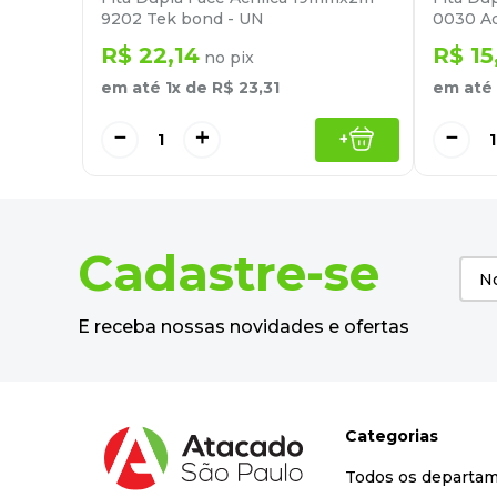
9202 Tek bond - UN
0030 Ad
R$
22
,
14
R$
15
no pix
em até
1
x de
R$
23
,
31
em até
－
＋
－
+
Cadastre-se
E receba nossas novidades e ofertas
Categorias
Todos os departa