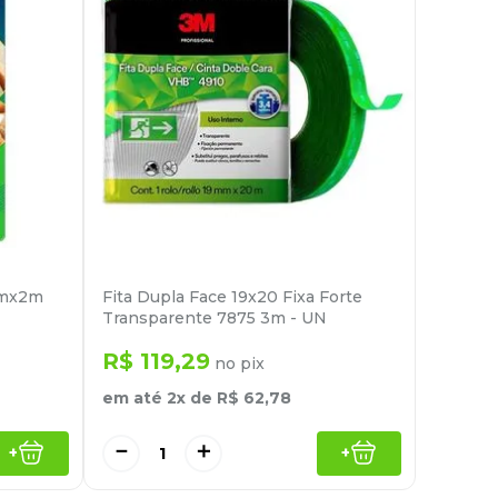
9mmx2m
Fita Dupla Face 19x20 Fixa Forte
Transparente 7875 3m - UN
R$
119
,
29
no pix
em até
2
x de
R$
62
,
78
－
＋
+
+