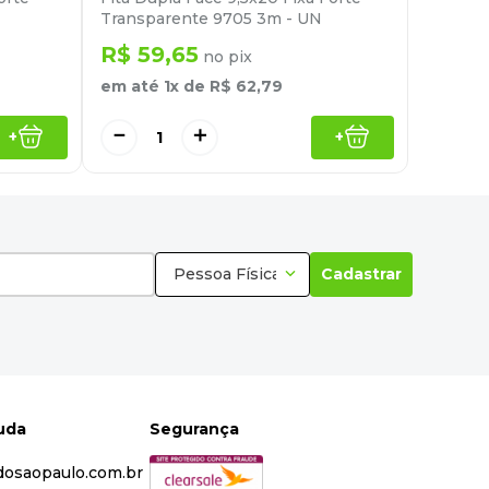
Transparente 9705 3m - UN
R$
59
,
65
no pix
em até
1
x de
R$
62
,
79
－
＋
+
+
Pessoa Física
Cadastrar
juda
Segurança
dosaopaulo.com.br