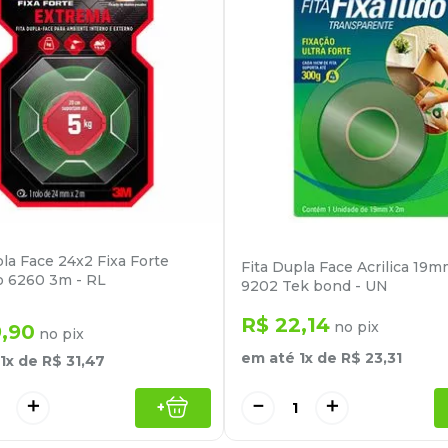
pla Face 24x2 Fixa Forte
Fita Dupla Face Acrilica 1
 6260 3m - RL
9202 Tek bond - UN
R$
22
,
14
no pix
9
,
90
no pix
em até
1
x de
R$
23
,
31
1
x de
R$
31
,
47
－
＋
＋
+