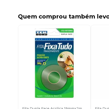
Quem comprou também lev
Fita Dupla Face Acrilica 19mmx2m
Fita Du