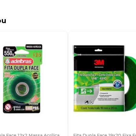
ou
pla Face 12x2 Massa Acrílica
Fita Dupla Face 19x20 Fixa F