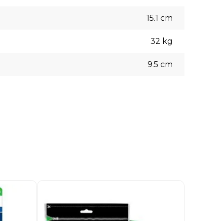
15.1
cm
32
kg
9.5
cm