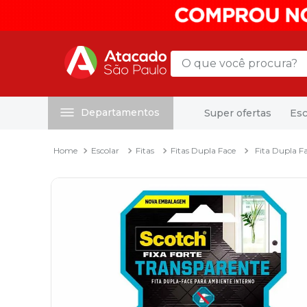
O que você procura?
Departamentos
Super ofertas
Esc
Termos mais buscados
1
º
mochila
Escolar
Fitas
Fitas Dupla Face
Fita Dupla F
2
º
sacola
3
º
mala
4
º
papel toalha
5
º
pasta
6
º
papel higienico
7
º
desinfetante
8
º
lapis