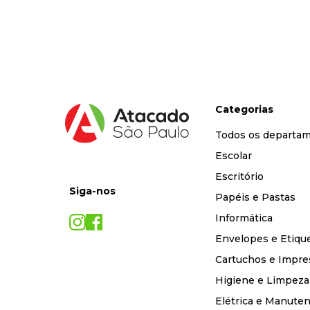
9
º
desinfetante
10
º
marca texto
Categorias
Todos os departa
Escolar
Escritório
Siga-nos
Papéis e Pastas
Informática
Envelopes e Etiqu
Cartuchos e Impre
Higiene e Limpeza
Elétrica e Manute