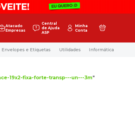
Central
Atacado
Minha
de Ajuda
Empresas
Conta
ASP
Envelopes e Etiquetas
Utilidades
Informática
ace-19x2-fixa-forte-transp---un---3m
"