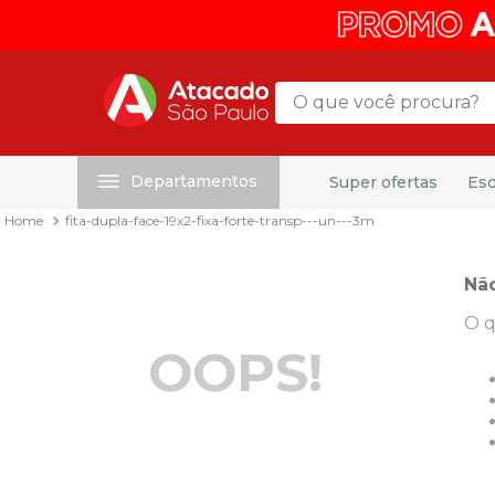
O que você procura?
Departamentos
Super ofertas
Esc
Termos mais buscados
fita-dupla-face-19x2-fixa-forte-transp---un---3m
1
º
mochila
2
º
sacola
Nã
3
º
papel toalha
O q
4
º
mala
OOPS!
5
º
pasta
6
º
papel higienico
7
º
caixa organizadora
8
º
grampeador