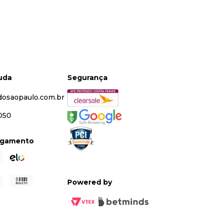
juda
Segurança
dosaopaulo.com.br
5050
agamento
Powered by