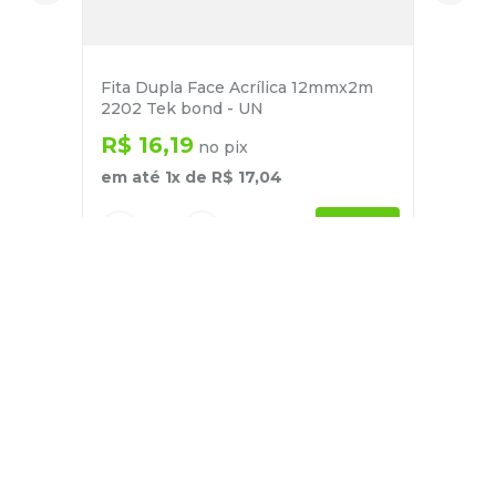
Fita Dupla Face Acrílica 12mmx2m
2202 Tek bond - UN
R$
16
,
19
no pix
em até
1
x de
R$
17
,
04
－
＋
+
Cadastre-se
E receba nossas novidades e ofertas