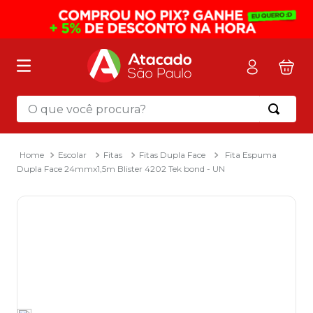
O que você procura?
Termos mais buscados
1
º
mochila
Escolar
Fitas
Fitas Dupla Face
Fita Espuma
Dupla Face 24mmx1,5m Blister 4202 Tek bond - UN
2
º
sacola
3
º
papel toalha
4
º
mala
5
º
pasta
6
º
papel higienico
7
º
caixa organizadora