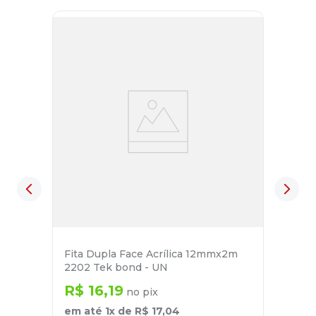
Fita Dupla Face Acrílica 12mmx2m
2202 Tek bond - UN
R$
16
,
19
no pix
em até
1
x de
R$
17
,
04