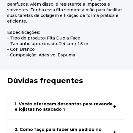
parafusos. Além disso, é resistente a impactos e
solventes. Tenha essa fita sempre à mão para facilitar
suas tarefas de colagem e fixação de forma prática e
eficiente.
Especificações:
- Tipo do produto: Fita Dupla Face
- Tamanho aproximado: 2,4 cm x 1,5 m
- Cor: Branco
- Composição: Adesivo, Espuma
Dúvidas frequentes
1. Vocês oferecem descontos para revenda
e lojistas no atacado ?
Sim, temos preços especiais para compras no atacado.
Para ter acessos aos preços faça seus cadastro em
atacado empresas e compre com os melhores preços
2. Como faço para fazer um pedido no