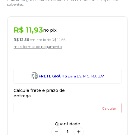
solventes.
R$
11
,
93
no pix
R$
12
,
56
em até
1
x de
R$
12
,
56
mais formas de pagamento
FRETE GRÁTIS
para ES, MG, RJ, BA*
Quantidade
－
＋