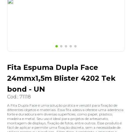
8
º
grampeador
9
º
desinfetante
10
º
marca texto
Fita Espuma Dupla Face
24mmx1,5m Blister 4202 Tek
bond - UN
Cod.
:
71118
A Fita Dupla Face é uma solução prática e versátil para fixação de
diferentes objetos e materiais. Essa fita adesiva oferece uma aderência
forte e duradoura em diversas superfícies, como papel, plástico,
madeira e metal. Seu uso é ideal para projetos de artesanato,
montagem de displays, fixação de fotos, entre outros. Esse produto é
fácil de aplicar e permite uma fixação discreta, sem a necessidade de
utilizar pregos ou parafusos. Além disso, é resistente a impactos e