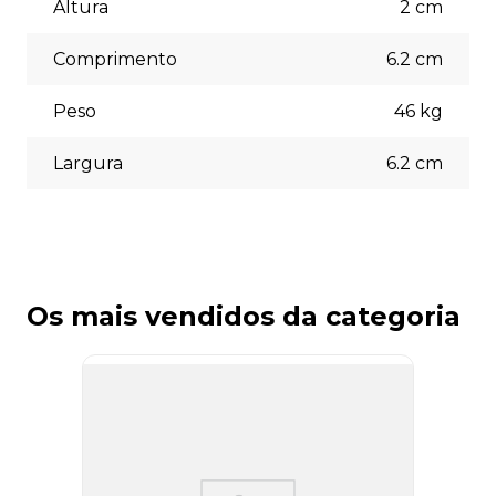
(5% off) cartões de crédito, boleto bancário. Você pode
Altura
2
cm
escolher a opção que melhor se adapte às suas
necessidades no momento do checkout.
Comprimento
6.2
cm
Peso
46
kg
Largura
6.2
cm
Os mais vendidos da categoria