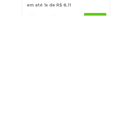
em até
1
x de
R$
8
,
11
－
＋
+
Cadastre-se
E receba nossas novidades e ofertas
Pessoa Física
Cadastrar