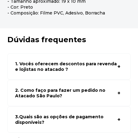
- Tamanho aproximado: 19 x 10 mm
- Cor: Preto
- Composição: Filme PVC, Adesivo, Borracha
Dúvidas frequentes
1. Vocês oferecem descontos para revenda
e lojistas no atacado ?
Sim, temos preços especiais para compras no atacado.
Para ter acessos aos preços faça seus cadastro em
atacado empresas e compre com os melhores preços
2. Como faço para fazer um pedido no
para seu modelo de negócio
Atacado São Paulo?
Para fazer um pedido conosco, basta navegar em nosso
site, selecionar os produtos desejados e adicionar ao
carrinho. Em seguida, siga as instruções para finalizar a
3.Quais são as opções de pagamento
compra. Se precisar de ajuda, nossa equipe de suporte
disponíveis?
está à disposição para auxiliá-lo.
Aceitamos diversas formas de pagamento, incluindo pix