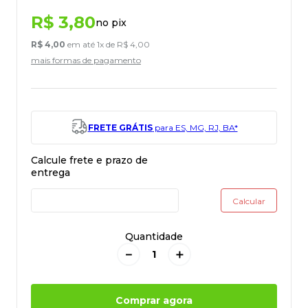
R$
3
,
80
no pix
R$
4
,
00
em até
1
x de
R$
4
,
00
mais formas de pagamento
FRETE GRÁTIS
para ES, MG, RJ, BA*
Quantidade
－
＋
Comprar agora