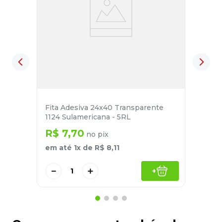
Fita Adesiva 24x40 Transparente
1124 Sulamericana - 5RL
R$
7
,
70
no pix
em até
1
x de
R$
8
,
11
－
＋
+