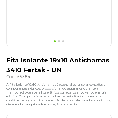
8
º
grampeador
9
º
marca texto
10
º
lapis
Fita Isolante 19x10 Antichamas
3410 Fertak - UN
Cod.
:
55384
A Fita Isolante 19x10 Antichamas é essencial para isolar conexões e
componentes elétricos, proporcionando segurança durante a
manipulação de aparelhos elétricos ou reparos envolvendo energia
elétrica. Com propriedades antichamas, esta fita é uma escolha
confiável para garantir a prevenção de riscos relacionados a incêndios,
oferecendo tranquilidade e proteção ao usuário.