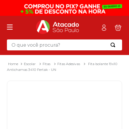
O que você procura?
Termos mais buscados
1
º
mochila
Escolar
Fitas
Fitas Adesivas
Fita Isolante 19x10
Antichamas 3410 Fertak - UN
2
º
sacola
3
º
papel toalha
4
º
pasta
5
º
mala
6
º
papel higienico
7
º
caixa organizadora