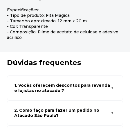
Especificações:
- Tipo de produto: Fita Mágica
- Tamanho aproximado: 12 mm x 20 m
- Cor: Transparente
- Composição: Filme de acetato de celulose e adesivo
acrílico.
Dúvidas frequentes
1. Vocês oferecem descontos para revenda
e lojistas no atacado ?
Sim, temos preços especiais para compras no atacado.
Para ter acessos aos preços faça seus cadastro em
atacado empresas e compre com os melhores preços
2. Como faço para fazer um pedido no
para seu modelo de negócio
Atacado São Paulo?
Para fazer um pedido conosco, basta navegar em nosso