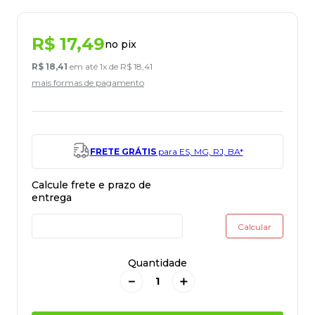
R$
17
,
49
no pix
R$
18
,
41
em até
1
x de
R$
18
,
41
mais formas de pagamento
FRETE GRÁTIS
para ES, MG, RJ, BA*
Quantidade
－
＋