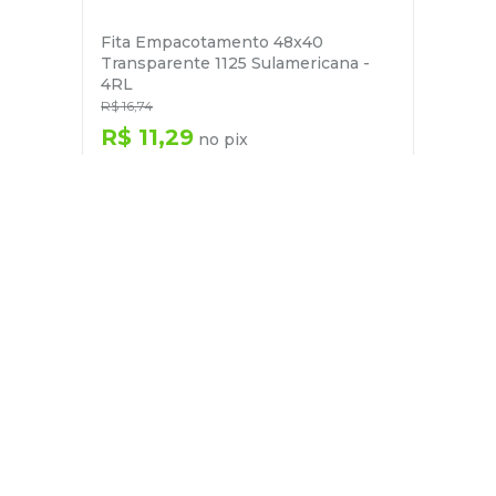
Fita Empacotamento 48x40
Transparente 1125 Sulamericana -
4RL
R$
16
,
74
R$
11
,
29
no pix
em até
1
x de
R$
11
,
88
－
＋
+
Cadastre-se
E receba nossas novidades e ofertas