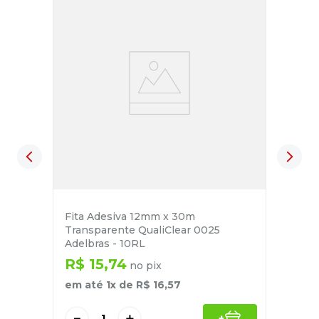
Fita Adesiva 12mm x 30m
Transparente QualiClear 0025
Adelbras - 10RL
R$
15
,
74
no pix
em até
1
x de
R$
16
,
57
－
＋
+