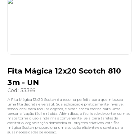
8
º
lapis
9
º
marca texto
10
º
caixa organizadora
Fita Mágica 12x20 Scotch 810
3m - UN
Cod.
:
53366
A Fita Mágica 12x20 Scotch é a escolha perfeita para quem busca
uma fita discreta e versátil. Sua aplicação é praticamente invisível,
sendo ideal para rotular objetos, e ainda aceita escrita para uma
personalização fácil e rápida. Além disso, a facilidade de cortar com as
mãos torna o uso ainda mais conveniente. Seja para tarefas de
escritório, organização doméstica ou projetos criativos, esta fita
mágica Scotch proporciona uma solução eficiente e discreta para
suas necessidades de adesão.