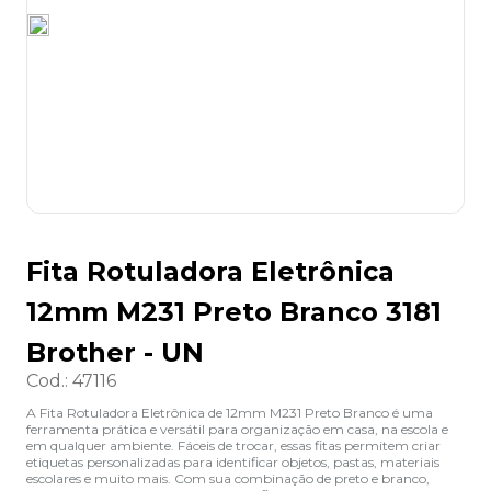
8
º
lapis
9
º
marca texto
10
º
caixa organizadora
Fita Rotuladora Eletrônica
12mm M231 Preto Branco 3181
Brother - UN
Cod.
:
47116
A Fita Rotuladora Eletrônica de 12mm M231 Preto Branco é uma
ferramenta prática e versátil para organização em casa, na escola e
em qualquer ambiente. Fáceis de trocar, essas fitas permitem criar
etiquetas personalizadas para identificar objetos, pastas, materiais
escolares e muito mais. Com sua combinação de preto e branco,