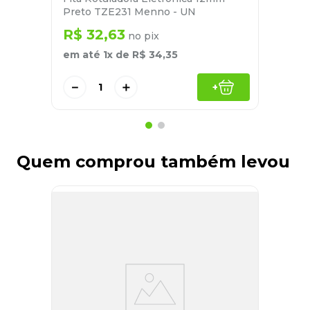
Preto TZE231 Menno - UN
R$
32
,
63
no pix
em até
1
x de
R$
34
,
35
－
＋
+
Quem comprou também levou