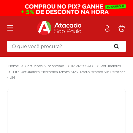
O que você procura?
Termos mais buscados
1
º
mochila
Cartuchos & Impressão
IMPRESSAO
Rotuladores
Fita Rotuladora Eletrônica 12mm M231 Preto Branco 3181 Brother
2
º
sacola
- UN
3
º
mala
4
º
papel toalha
5
º
pasta
6
º
papel higienico
7
º
desinfetante