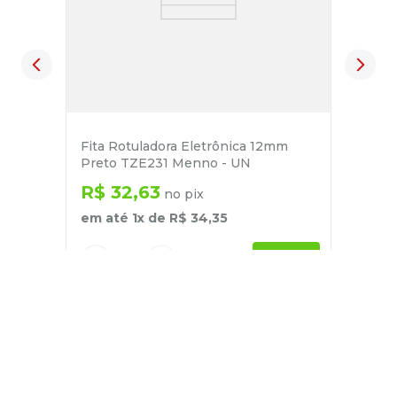
Fita Rotuladora Eletrônica 12mm
Preto TZE231 Menno - UN
R$
32
,
63
no pix
em até
1
x de
R$
34
,
35
－
＋
+
Cadastre-se
E receba nossas novidades e ofertas