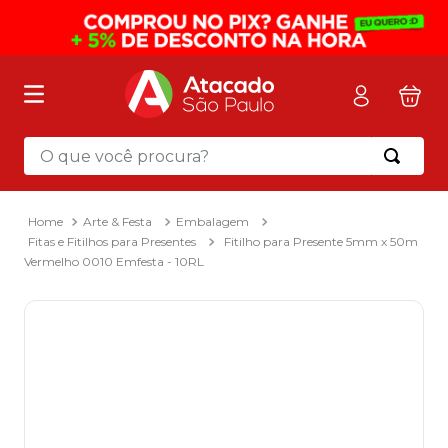
O que você procura?
Termos mais buscados
1
º
mochila
Arte & Festa
Embalagem
Fitas e Fitilhos para Presentes
Fitilho para Presente 5mm x 50m
2
º
sacola
Vermelho 0010 Emfesta - 10RL
3
º
mala
4
º
papel toalha
5
º
pasta
6
º
papel higienico
7
º
desinfetante