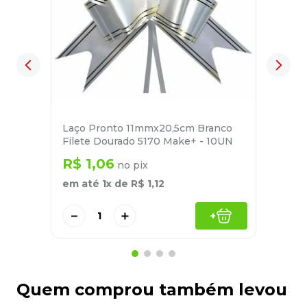
Laço Pronto 11mmx20,5cm Branco
Filete Dourado 5170 Make+ - 10UN
R$
1
,
06
no pix
em até
1
x de
R$
1
,
12
－
＋
+
Quem comprou também levou