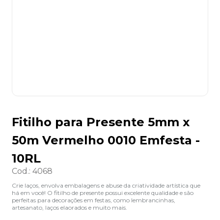
8
º
lapis
9
º
marca texto
10
º
caixa organizadora
Fitilho para Presente 5mm x
50m Vermelho 0010 Emfesta -
10RL
Cod.
:
4068
Crie laços, envolva embalagens e abuse da criatividade artística que
há em você! O fitilho de presente possui excelente qualidade e são
perfeitas para decorações em festas, como lembrancinhas,
artesanato, laços elaorados e muito mais.