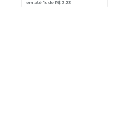
em até
1
x de
R$
2
,
23
－
＋
+
Cadastre-se
E receba nossas novidades e ofertas
Pessoa Física
Cadastrar