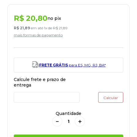
R$
20
,
80
no pix
R$
21
,
89
em até
1
x de
R$
21
,
89
mais formas de pagamento
FRETE GRÁTIS
para ES, MG, RJ, BA*
Quantidade
－
＋