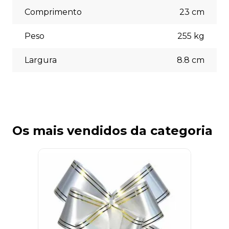
necessidades no momento do checkout.
Comprimento
23
cm
Peso
255
kg
Largura
8.8
cm
Os mais vendidos da categoria