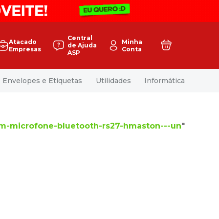
Central
Atacado
Minha
de Ajuda
Empresas
Conta
ASP
Envelopes e Etiquetas
Utilidades
Informática
m-microfone-bluetooth-rs27-hmaston---un
"