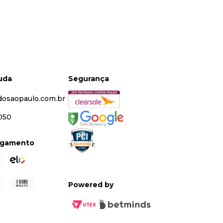
juda
Segurança
dosaopaulo.com.br
5050
agamento
Powered by