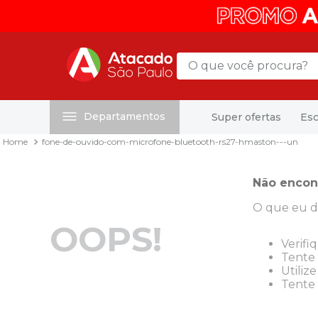
O que você procura?
Departamentos
Super ofertas
Esc
Termos mais buscados
fone-de-ouvido-com-microfone-bluetooth-rs27-hmaston---un
1
º
mochila
2
º
sacola
Não encon
3
º
mala
O que eu d
4
º
papel toalha
OOPS!
5
º
pasta
Verifi
Tente 
6
º
papel higienico
Utiliz
Tente 
7
º
desinfetante
8
º
lapis