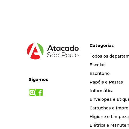
9
º
marca texto
10
º
caixa organizadora
Categorias
Todos os departa
Escolar
Escritório
Siga-nos
Papéis e Pastas
Informática
Envelopes e Etiqu
Cartuchos e Impre
Higiene e Limpeza
Elétrica e Manute