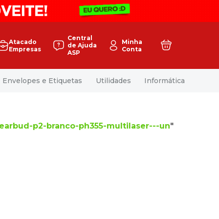
Central
Atacado
Minha
de Ajuda
Empresas
Conta
ASP
Envelopes e Etiquetas
Utilidades
Informática
earbud-p2-branco-ph355-multilaser---un
"