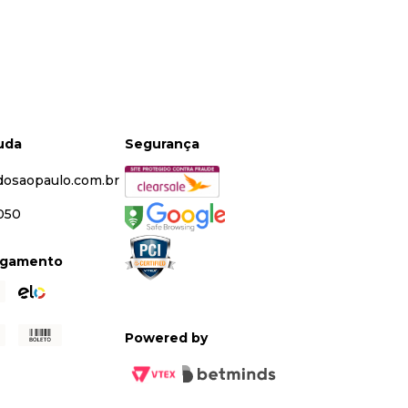
juda
Segurança
dosaopaulo.com.br
5050
agamento
Powered by