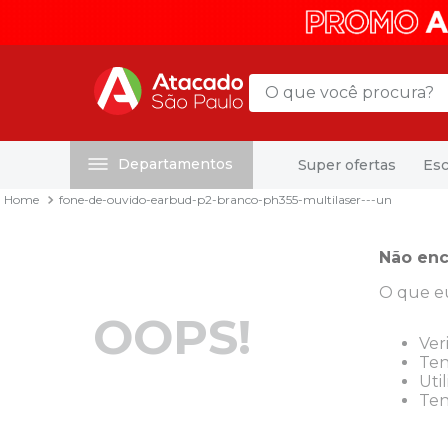
O que você procura?
Departamentos
Super ofertas
Esc
Termos mais buscados
fone-de-ouvido-earbud-p2-branco-ph355-multilaser---un
1
º
mochila
2
º
sacola
Não enc
3
º
papel toalha
O que e
4
º
mala
OOPS!
5
º
pasta
Ver
Ten
6
º
papel higienico
Uti
Ten
7
º
caixa organizadora
8
º
grampeador