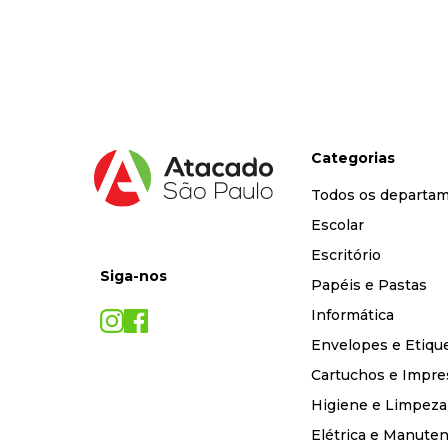
9
º
desinfetante
10
º
marca texto
Categorias
Todos os departa
Escolar
Escritório
Siga-nos
Papéis e Pastas
Informática
Envelopes e Etiqu
Cartuchos e Impre
Higiene e Limpeza
Elétrica e Manute