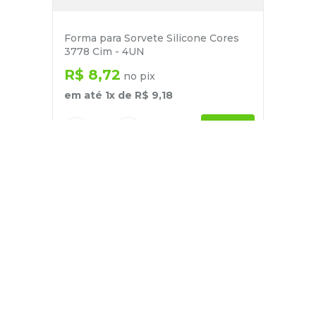
Forma para Sorvete Silicone Cores
3778 Cim - 4UN
R$
8
,
72
no pix
em até
1
x de
R$
9
,
18
－
＋
+
Cadastre-se
E receba nossas novidades e ofertas