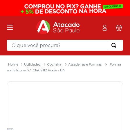
O que você procura?
Termos mais buscados
1
º
mochila
Utilidades
Cozinha
Assadeiras e Formas
Forma
em Silicone "6" Cla09112 Rocie - UN
2
º
sacola
3
º
papel toalha
4
º
mala
5
º
pasta
6
º
papel higienico
7
º
caixa organizadora