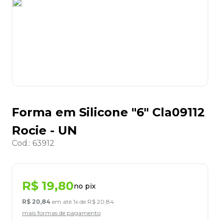
8
º
grampeador
9
º
desinfetante
10
º
marca texto
Forma em Silicone "6" Cla09112
Rocie - UN
Cod.
:
63912
R$
19
,
80
no pix
R$
20
,
84
em até
1
x de
R$
20
,
84
mais formas de pagamento