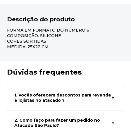
Descrição do produto
FORMA EM FORMATO DO NÚMERO 6
COMPOSIÇÃO: SILICONE
CORES SORTIDAS
MEDIDA: 25X22 CM
Dúvidas frequentes
1. Vocês oferecem descontos para revenda
e lojistas no atacado ?
Sim, temos preços especiais para compras no atacado.
Para ter acessos aos preços faça seus cadastro em
atacado empresas e compre com os melhores preços
2. Como faço para fazer um pedido no
para seu modelo de negócio
Atacado São Paulo?