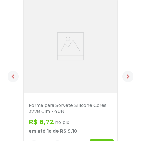
Forma para Sorvete Silicone Cores
3778 Cim - 4UN
R$
8
,
72
no pix
em até
1
x de
R$
9
,
18