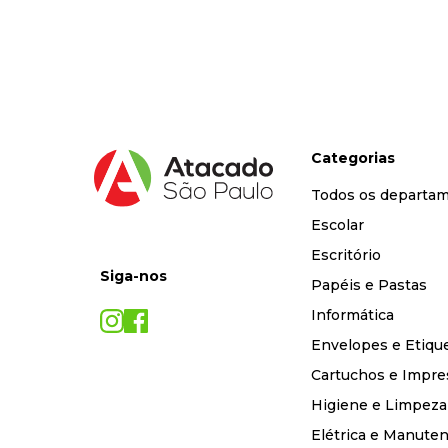
9
º
desinfetante
10
º
marca texto
Categorias
Todos os departa
Escolar
Escritório
Siga-nos
Papéis e Pastas
Informática
Envelopes e Etiqu
Cartuchos e Impre
Higiene e Limpeza
Elétrica e Manute