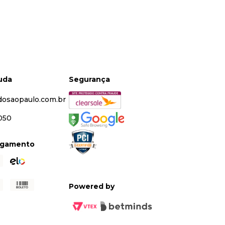
juda
Segurança
dosaopaulo.com.br
5050
agamento
Powered by