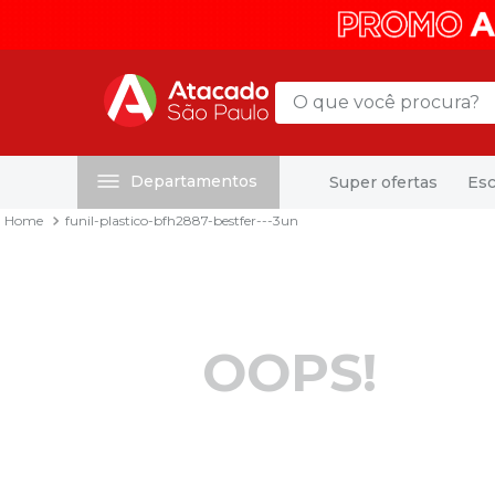
O que você procura?
Departamentos
Super ofertas
Esc
Termos mais buscados
funil-plastico-bfh2887-bestfer---3un
1
º
mochila
2
º
sacola
3
º
papel toalha
4
º
mala
OOPS!
5
º
pasta
6
º
papel higienico
7
º
caixa organizadora
8
º
grampeador