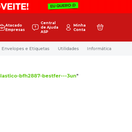
Central
Atacado
Minha
de Ajuda
Empresas
Conta
ASP
Envelopes e Etiquetas
Utilidades
Informática
plastico-bfh2887-bestfer---3un
"