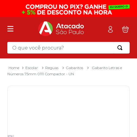
O que você procura?
Termos mais buscados
1
º
mochila
Escolar
Reguas
Gabaritos
Gabarito Letras e
Números 75mm 0111 Compactor - UN
2
º
sacola
3
º
papel toalha
4
º
pasta
5
º
mala
6
º
papel higienico
7
º
caixa organizadora