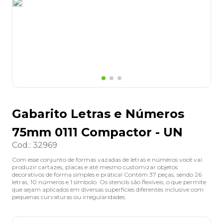
8
º
grampeador
9
º
marca texto
10
º
lapis
Gabarito Letras e Números
75mm 0111 Compactor - UN
Cod.
:
32969
Com esse conjunto de formas vazadas de letras e números você vai
produzir cartazes, placas e até mesmo customizar objetos
decorativos de forma simples e prática! Contém 37 peças, sendo 26
letras, 10 números e 1 símbolo. Os stencils são flexíveis, o que permite
que sejam aplicados em diversas superfícies diferentes inclusive com
pequenas curvaturas ou irregularidades.