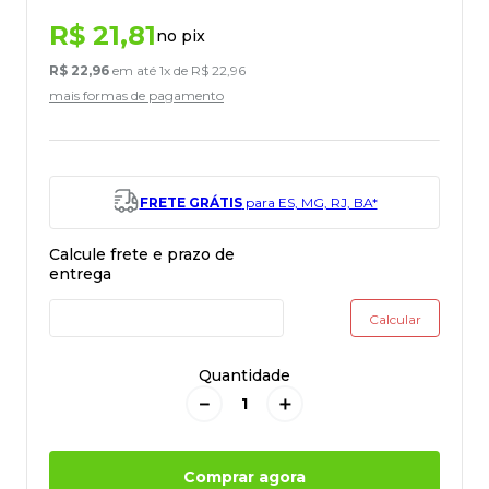
R$
21
,
81
no pix
R$
22
,
96
em até
1
x de
R$
22
,
96
mais formas de pagamento
FRETE GRÁTIS
para ES, MG, RJ, BA*
Quantidade
－
＋
Comprar agora