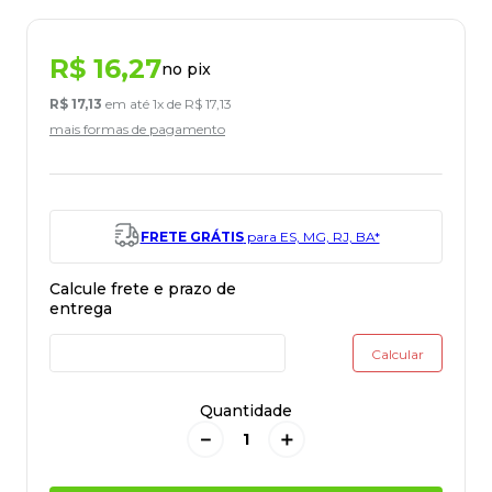
R$
16
,
27
no pix
R$
17
,
13
em até
1
x de
R$
17
,
13
mais formas de pagamento
FRETE GRÁTIS
para ES, MG, RJ, BA*
Quantidade
－
＋