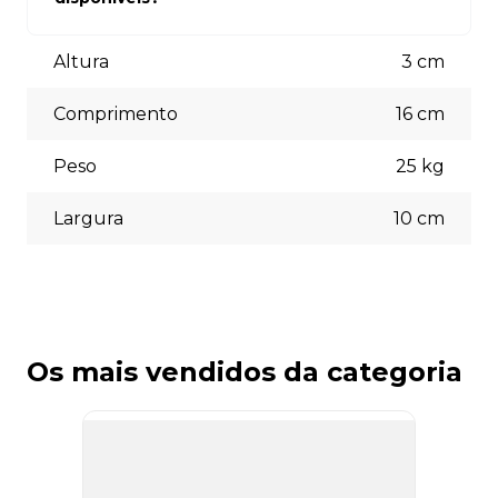
está à disposição para auxiliá-lo.
Aceitamos diversas formas de pagamento, incluindo pix
(5% off) cartões de crédito, boleto bancário. Você pode
Altura
3
cm
escolher a opção que melhor se adapte às suas
necessidades no momento do checkout.
Comprimento
16
cm
Peso
25
kg
Largura
10
cm
Os mais vendidos da categoria