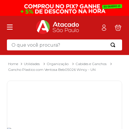
O que você procura?
Termos mais buscados
1
º
mochila
Utilidades
Organização
Cabides e Ganchos
Gancho Plastico com Ventosa Beb05026 Wincy - UN
2
º
sacola
3
º
papel toalha
4
º
mala
5
º
pasta
6
º
papel higienico
7
º
caixa organizadora