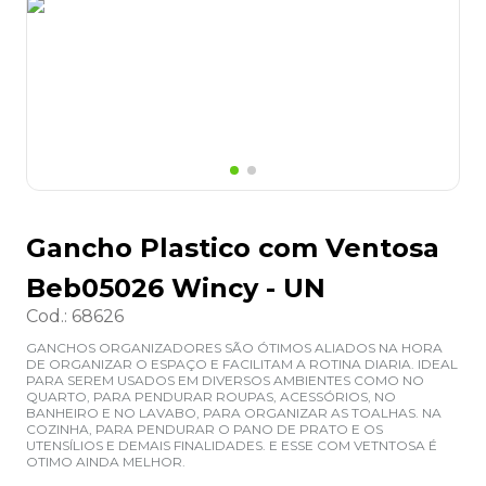
8
º
grampeador
9
º
desinfetante
10
º
marca texto
Gancho Plastico com Ventosa
Beb05026 Wincy - UN
Cod.
:
68626
GANCHOS ORGANIZADORES SÃO ÓTIMOS ALIADOS NA HORA
DE ORGANIZAR O ESPAÇO E FACILITAM A ROTINA DIARIA. IDEAL
PARA SEREM USADOS EM DIVERSOS AMBIENTES COMO NO
QUARTO, PARA PENDURAR ROUPAS, ACESSÓRIOS, NO
BANHEIRO E NO LAVABO, PARA ORGANIZAR AS TOALHAS. NA
COZINHA, PARA PENDURAR O PANO DE PRATO E OS
UTENSÍLIOS E DEMAIS FINALIDADES. E ESSE COM VETNTOSA É
OTIMO AINDA MELHOR.