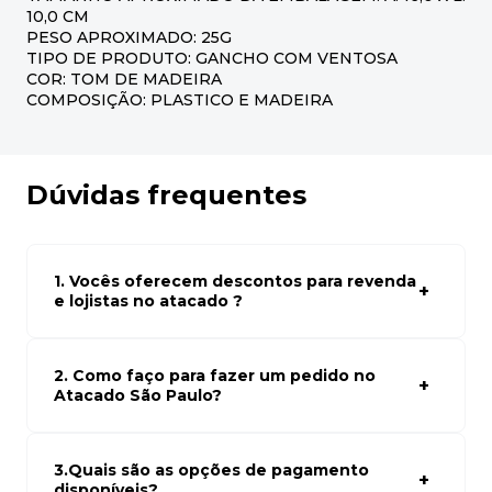
10,0 CM
PESO APROXIMADO: 25G
TIPO DE PRODUTO: GANCHO COM VENTOSA
COR: TOM DE MADEIRA
COMPOSIÇÃO: PLASTICO E MADEIRA
Dúvidas frequentes
1. Vocês oferecem descontos para revenda
e lojistas no atacado ?
Sim, temos preços especiais para compras no atacado.
Para ter acessos aos preços faça seus cadastro em
atacado empresas e compre com os melhores preços
2. Como faço para fazer um pedido no
para seu modelo de negócio
Atacado São Paulo?
Para fazer um pedido conosco, basta navegar em nosso
site, selecionar os produtos desejados e adicionar ao
carrinho. Em seguida, siga as instruções para finalizar a
3.Quais são as opções de pagamento
compra. Se precisar de ajuda, nossa equipe de suporte
disponíveis?