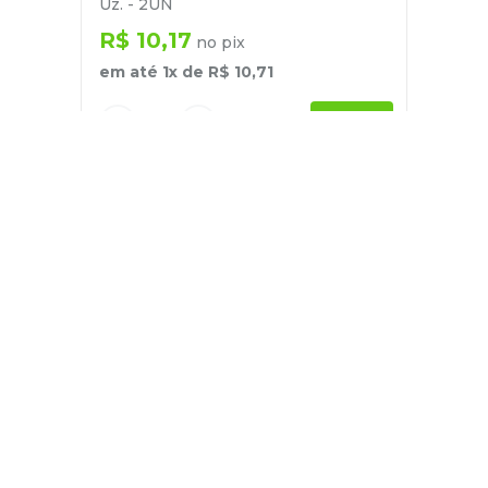
Uz. - 2UN
R$
10
,
17
no pix
em até
1
x de
R$
10
,
71
－
＋
+
Cadastre-se
E receba nossas novidades e ofertas
Pessoa Física
Cadastrar