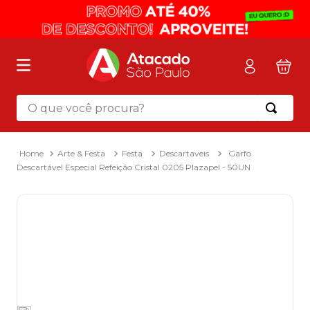
O que você procura?
Termos mais buscados
1
º
mochila
Arte & Festa
Festa
Descartaveis
Garfo
Descartável Especial Refeição Cristal 0205 Plazapel - 50UN
2
º
sacola
3
º
papel toalha
4
º
mala
5
º
pasta
6
º
papel higienico
7
º
caixa organizadora