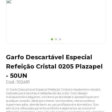
8
º
grampeador
9
º
desinfetante
10
º
marca texto
Garfo Descartável Especial
Refeição Cristal 0205 Plazapel
- 50UN
Cod.
:
102491
O Garfo Descartável Especial Refeição Cristal é resistente e versátil,
indicado para lanches e refeições do dia a dia. Com design
transparente e elegante, combina praticidade e apresentação em
qualquer ocasião. Ideal para bares, lanchonetes, restaurantes e
supermercados, atende bem ao uso profissional e doméstico. Sua
estrutura reforçada garante conforto e segurança ao consumir
diferentes alimentos. Uma solução prática e econômica em utensílios