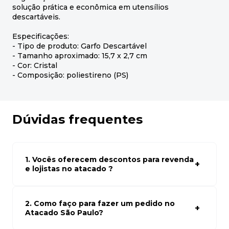
solução prática e econômica em utensílios
descartáveis.
Especificações:
- Tipo de produto: Garfo Descartável
- Tamanho aproximado: 15,7 x 2,7 cm
- Cor: Cristal
- Composição: poliestireno (PS)
Dúvidas frequentes
1. Vocês oferecem descontos para revenda
e lojistas no atacado ?
Sim, temos preços especiais para compras no atacado.
Para ter acessos aos preços faça seus cadastro em
atacado empresas e compre com os melhores preços
2. Como faço para fazer um pedido no
para seu modelo de negócio
Atacado São Paulo?