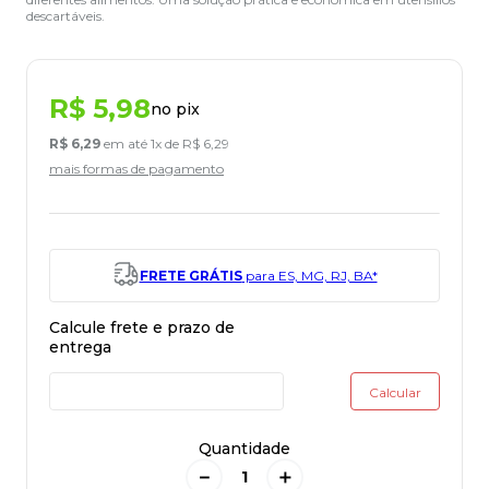
descartáveis.
R$
5
,
98
no pix
R$
6
,
29
em até
1
x de
R$
6
,
29
mais formas de pagamento
FRETE GRÁTIS
para ES, MG, RJ, BA*
Quantidade
－
＋