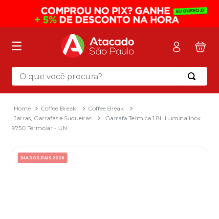
O que você procura?
Termos mais buscados
1
º
mochila
Coffee Break
Coffee Break
Jarras, Garrafas e Suqueiras
Garrafa Termica 1.8L Lumina Inox
2
º
sacola
9750 Termolar - UN
3
º
papel toalha
4
º
mala
DIA DOS PAIS 2026
5
º
pasta
6
º
papel higienico
7
º
caixa organizadora