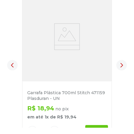
Garrafa Plástica 700ml Stitch 471159
Plasduran - UN
R$
18
,
94
no pix
em até
1
x de
R$
19
,
94
－
＋
+