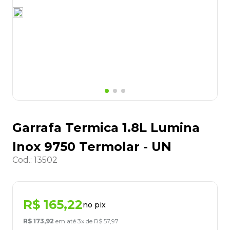
8
º
grampeador
9
º
desinfetante
10
º
marca texto
Garrafa Termica 1.8L Lumina
Inox 9750 Termolar - UN
Cod.
:
13502
R$
165
,
22
no pix
R$
173
,
92
em até
3
x de
R$
57
,
97