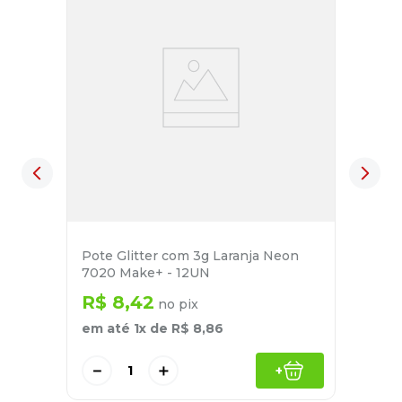
Pote Glitter com 3g Laranja Neon
7020 Make+ - 12UN
R$
8
,
42
no pix
em até
1
x de
R$
8
,
86
－
＋
+