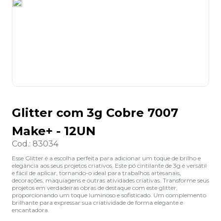
8
º
lapis
9
º
marca texto
10
º
caixa organizadora
Glitter com 3g Cobre 7007
Make+ - 12UN
Cod.
:
83034
Esse Glitter é a escolha perfeita para adicionar um toque de brilho e
elegância aos seus projetos criativos. Este pó cintilante de 3g é versátil
e fácil de aplicar, tornando-o ideal para trabalhos artesanais,
decorações, maquiagens e outras atividades criativas. Transforme seus
projetos em verdadeiras obras de destaque com este glitter,
proporcionando um toque luminoso e sofisticado. Um complemento
brilhante para expressar sua criatividade de forma elegante e
encantadora.