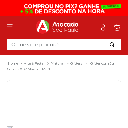
O que você procura?
Termos mais buscados
1
º
mochila
Arte & Festa
Pintura
Glitters
Glitter com 3g
Cobre 7007 Make+ - 12UN
2
º
sacola
3
º
mala
4
º
papel toalha
5
º
pasta
6
º
papel higienico
7
º
desinfetante