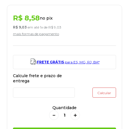
R$
8
,
58
no pix
R$
9
,
03
em até
1
x de
R$
9
,
03
mais formas de pagamento
FRETE GRÁTIS
para ES, MG, RJ, BA*
Quantidade
－
＋