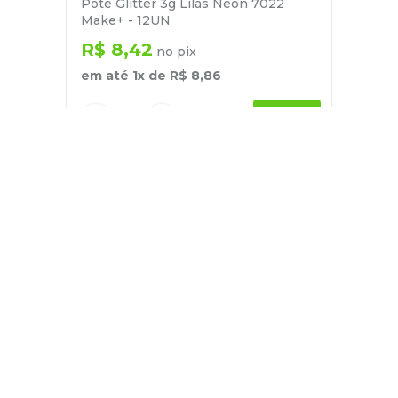
Pote Glitter 3g Lilás Neon 7022
Make+ - 12UN
R$
8
,
42
no pix
em até
1
x de
R$
8
,
86
－
＋
+
Cadastre-se
E receba nossas novidades e ofertas