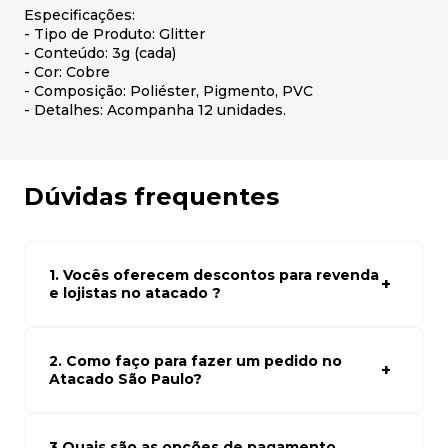
Especificações:
- Tipo de Produto: Glitter
- Conteúdo: 3g (cada)
- Cor: Cobre
- Composição: Poliéster, Pigmento, PVC
- Detalhes: Acompanha 12 unidades.
Dúvidas frequentes
1. Vocês oferecem descontos para revenda
e lojistas no atacado ?
Sim, temos preços especiais para compras no atacado.
Para ter acessos aos preços faça seus cadastro em
atacado empresas e compre com os melhores preços
2. Como faço para fazer um pedido no
para seu modelo de negócio
Atacado São Paulo?
Para fazer um pedido conosco, basta navegar em nosso
site, selecionar os produtos desejados e adicionar ao
carrinho. Em seguida, siga as instruções para finalizar a
3.Quais são as opções de pagamento