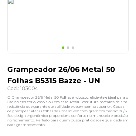
8
º
desinfetante
9
º
marca texto
10
º
cola
Grampeador 26/06 Metal 50
Folhas B5315 Bazze - UN
Cod.
:
103004
O Grampeador 26/6 Metal 50 Folhas é robusto, eficiente e ideal para o
uso no escritório, escola ou em casa. Possui estrutura metálica de alta
resistência que garante durabilidade e desempenho superior. Capaz
de grampear até 50 folhas de uma só vez com grampos padrão 26/6.
Seu design ergonômico proporciona conforto no manuseio e precisão
no fechamento. Perfeito para quem busca praticidade e qualidade em
cada grampeamento.