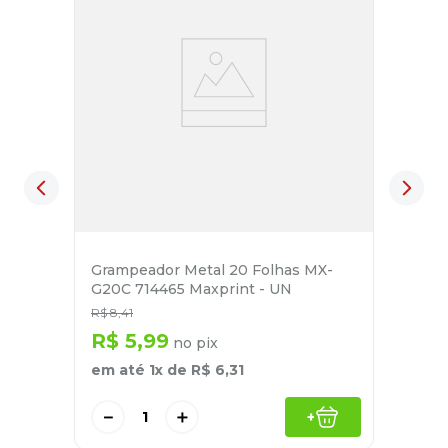
Grampeador Metal 20 Folhas MX-
G20C 714465 Maxprint - UN
R$
8
,
41
R$
5
,
99
no pix
em até
1
x de
R$
6
,
31
－
＋
+