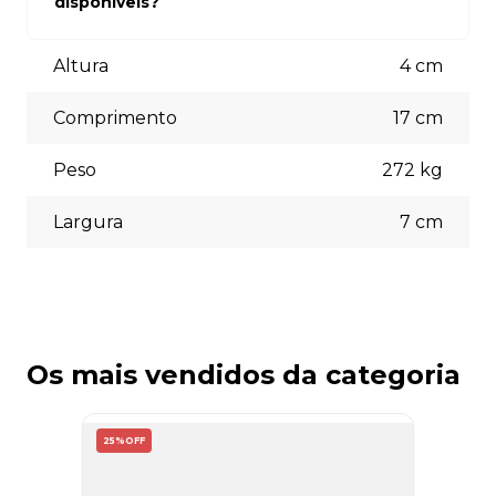
disponíveis?
está à disposição para auxiliá-lo.
Aceitamos diversas formas de pagamento, incluindo pix
(5% off) cartões de crédito, boleto bancário. Você pode
Altura
4
cm
escolher a opção que melhor se adapte às suas
necessidades no momento do checkout.
Comprimento
17
cm
Peso
272
kg
Largura
7
cm
Os mais vendidos da categoria
25%
OFF