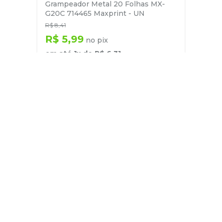
Grampeador Metal 20 Folhas MX-
G20C 714465 Maxprint - UN
R$
8
,
41
R$
5
,
99
no pix
em até
1
x de
R$
6
,
31
－
＋
+
Cadastre-se
E receba nossas novidades e ofertas