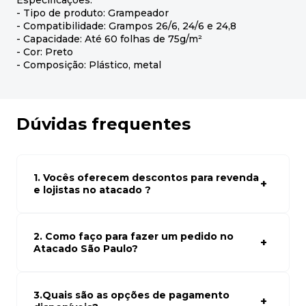
Especificações:
- Tipo de produto: Grampeador
- Compatibilidade: Grampos 26/6, 24/6 e 24,8
- Capacidade: Até 60 folhas de 75g/m²
- Cor: Preto
- Composição: Plástico, metal
Dúvidas frequentes
1. Vocês oferecem descontos para revenda
e lojistas no atacado ?
Sim, temos preços especiais para compras no atacado.
Para ter acessos aos preços faça seus cadastro em
atacado empresas e compre com os melhores preços
2. Como faço para fazer um pedido no
para seu modelo de negócio
Atacado São Paulo?
Para fazer um pedido conosco, basta navegar em nosso
site, selecionar os produtos desejados e adicionar ao
carrinho. Em seguida, siga as instruções para finalizar a
3.Quais são as opções de pagamento
compra. Se precisar de ajuda, nossa equipe de suporte