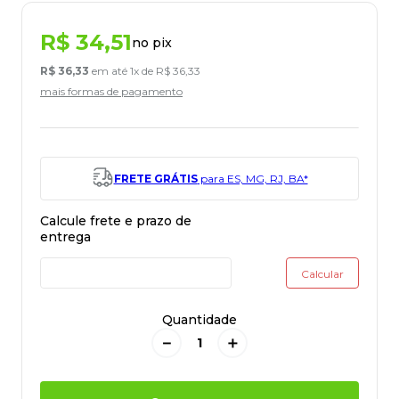
R$
34
,
51
no pix
R$
36
,
33
em até
1
x de
R$
36
,
33
mais formas de pagamento
FRETE GRÁTIS
para ES, MG, RJ, BA*
Quantidade
－
＋