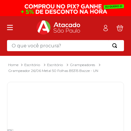
O que você procura?
Termos mais buscados
1
º
mochila
Escritório
Escritório
Grampeadores
Grampeador 26/06 Metal 50 Folhas B5315 Bazze - UN
2
º
sacola
3
º
mala
4
º
papel toalha
5
º
pasta
6
º
papel higienico
7
º
lapis