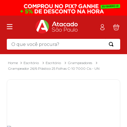
O que você procura?
Termos mais buscados
1
º
mochila
Escritório
Escritório
Grampeadores
Grampeador 26/6 Plástico 25 Folhas C-10 7000 Cis - UN
2
º
sacola
3
º
mala
4
º
papel toalha
5
º
pasta
6
º
papel higienico
7
º
desinfetante