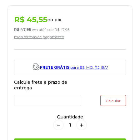
R$
45
,
55
no pix
R$
47
,
95
em até
1
x de
R$
47
,
95
mais formas de pagamento
FRETE GRÁTIS
para ES, MG, RJ, BA*
Quantidade
－
＋