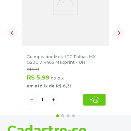
Grampeador Metal 20 Folhas MX-
G20C 714465 Maxprint - UN
R$
8
,
41
R$
5
,
99
no pix
em até
1
x de
R$
6
,
31
－
＋
+
Cadastre-se