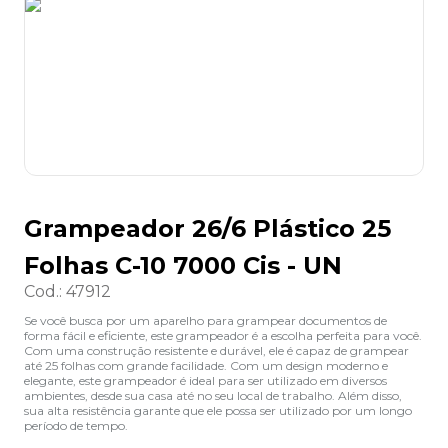
8
º
lapis
9
º
marca texto
10
º
caixa organizadora
Grampeador 26/6 Plástico 25
Folhas C-10 7000 Cis - UN
Cod.
:
47912
Se você busca por um aparelho para grampear documentos de
forma fácil e eficiente, este grampeador é a escolha perfeita para você.
Com uma construção resistente e durável, ele é capaz de grampear
até 25 folhas com grande facilidade. Com um design moderno e
elegante, este grampeador é ideal para ser utilizado em diversos
ambientes, desde sua casa até no seu local de trabalho. Além disso,
sua alta resistência garante que ele possa ser utilizado por um longo
período de tempo.