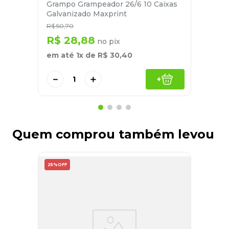
Grampo Grampeador 26/6 10 Caixas
Galvanizado Maxprint
R$
50
,
70
R$
28
,
88
no pix
em até
1
x de
R$
30
,
40
－
＋
+
Quem comprou também levou
25%
OFF