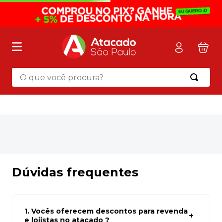
O que você procura?
Termos mais buscados
1
º
mochila
2
º
sacola
3
º
mala
4
º
papel toalha
Dúvidas frequentes
5
º
pasta
6
º
papel higienico
1. Vocês oferecem descontos para revenda
7
º
desinfetante
e lojistas no atacado ?