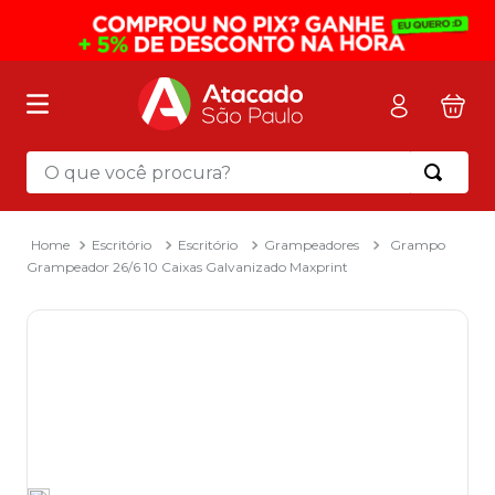
O que você procura?
Termos mais buscados
1
º
mochila
Escritório
Escritório
Grampeadores
Grampo
Grampeador 26/6 10 Caixas Galvanizado Maxprint
2
º
sacola
3
º
mala
4
º
papel toalha
5
º
pasta
6
º
papel higienico
7
º
desinfetante