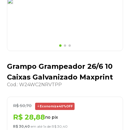
8
º
lapis
9
º
marca texto
10
º
caixa organizadora
Grampo Grampeador 26/6 10
Caixas Galvanizado Maxprint
Cod.
:
W24WC2NRVTPP
R$
50
,
70
Economize
40%
OFF
R$
28
,
88
no pix
R$
30
,
40
em até
1
x de
R$
30
,
40