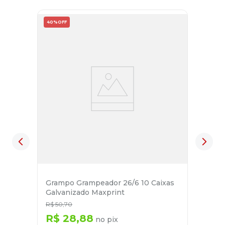
40%
OFF
Grampo Grampeador 26/6 10 Caixas
Galvanizado Maxprint
R$
50
,
70
R$
28
,
88
no pix