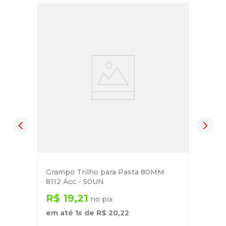
Grampo Trilho para Pasta 80MM
8112 Acc - 50UN
R$
19
,
21
no pix
em até
1
x de
R$
20
,
22