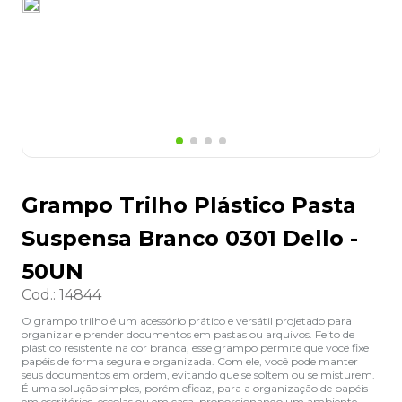
8
º
desinfetante
9
º
marca texto
10
º
cola
Grampo Trilho Plástico Pasta
Suspensa Branco 0301 Dello -
50UN
Cod.
:
14844
O grampo trilho é um acessório prático e versátil projetado para
organizar e prender documentos em pastas ou arquivos. Feito de
plástico resistente na cor branca, esse grampo permite que você fixe
papéis de forma segura e organizada. Com ele, você pode manter
seus documentos em ordem, evitando que se soltem ou se misturem.
É uma solução simples, porém eficaz, para a organização de papéis
em escritórios, escolas ou em casa, proporcionando um ambiente