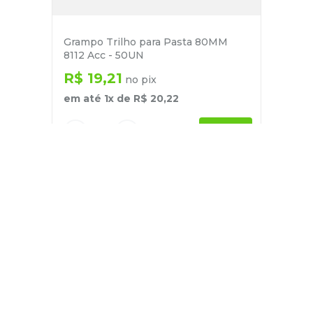
Grampo Trilho para Pasta 80MM
8112 Acc - 50UN
R$
19
,
21
no pix
em até
1
x de
R$
20
,
22
－
＋
+
Cadastre-se
E receba nossas novidades e ofertas