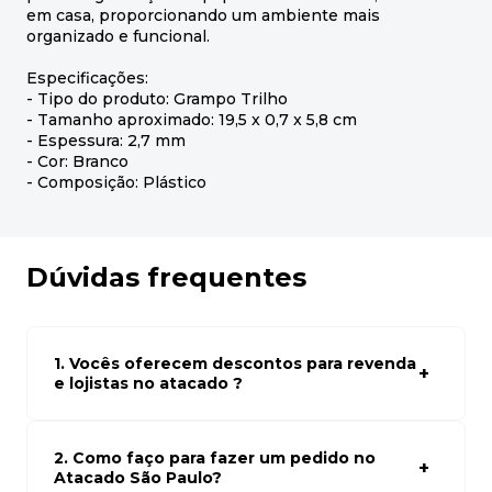
em casa, proporcionando um ambiente mais
organizado e funcional.
Especificações:
- Tipo do produto: Grampo Trilho
- Tamanho aproximado: 19,5 x 0,7 x 5,8 cm
- Espessura: 2,7 mm
- Cor: Branco
- Composição: Plástico
Dúvidas frequentes
1. Vocês oferecem descontos para revenda
e lojistas no atacado ?
Sim, temos preços especiais para compras no atacado.
Para ter acessos aos preços faça seus cadastro em
atacado empresas e compre com os melhores preços
2. Como faço para fazer um pedido no
para seu modelo de negócio
Atacado São Paulo?