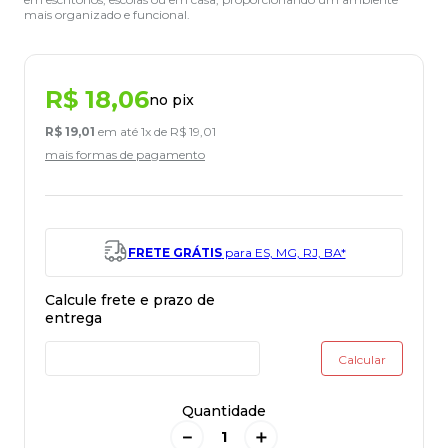
mais organizado e funcional.
R$
18
,
06
no pix
R$
19
,
01
em até
1
x de
R$
19
,
01
mais formas de pagamento
FRETE GRÁTIS
para ES, MG, RJ, BA*
Quantidade
－
＋