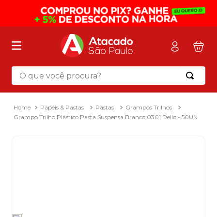
O que você procura?
Termos mais buscados
1
º
mochila
Papéis & Pastas
Pastas
Grampos Trilhos
Grampo Trilho Plástico Pasta Suspensa Branco 0301 Dello - 50UN
2
º
sacola
3
º
mala
4
º
papel toalha
5
º
pasta
6
º
papel higienico
7
º
lapis