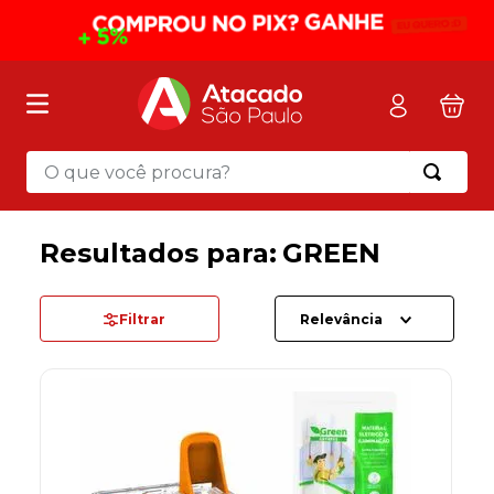
O que você procura?
Termos mais buscados
1
º
mochila
GREEN
2
º
sacola
3
º
papel toalha
Filtrar
Relevância
4
º
mala
5
º
pasta
6
º
papel higienico
7
º
caixa organizadora