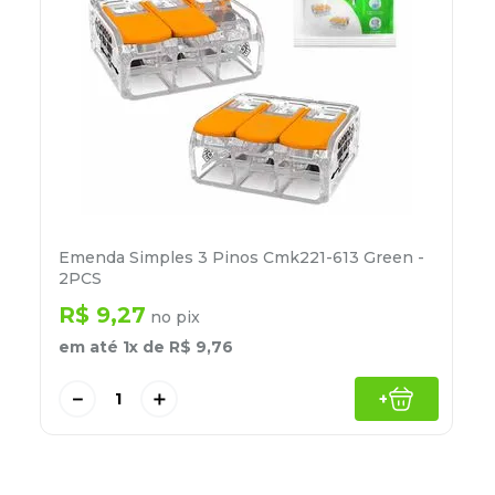
8
º
grampeador
9
º
desinfetante
10
º
marca texto
Emenda Simples 3 Pinos Cmk221-613 Green -
2PCS
R$
9
,
27
no pix
em até
1
x de
R$
9
,
76
－
＋
+